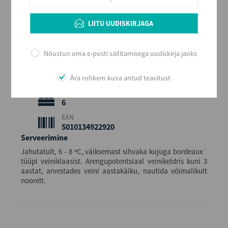
Kerge ja värske
Maitse
LIITU UUDISKIRJAGA
Kuiv
Alkoholi sisaldus
12
Nõustun oma e-posti säilitamisega uudiskirja jaoks
Maht (L)
0,75
Ära rohkem kuva antud teavitust
Kogus kastis
6
EAN
5010134922920
Serveerimine
Jahutatult, 6 - 8 ºC, väiksemast sihvaka kujuga bordeaux´
tüüpi veiniklaasist. Arengupotentsiaal veinikeldris kuni 3
aastat, arvestades veini aastakäiku, nautida võimalikult
noorelt.