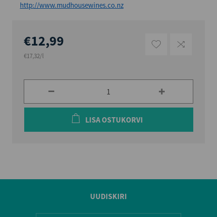
http://www.mudhousewines.co.nz
€12,99
€17,32/l
LISA OSTUKORVI
UUDISKIRI