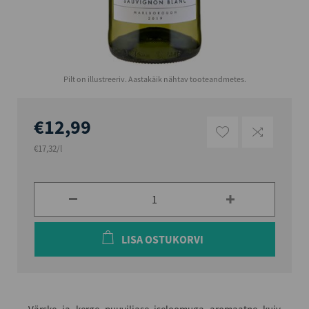
Pilt on illustreeriv. Aastakäik nähtav tooteandmetes.
€12,99
€17,32/l
LISA OSTUKORVI