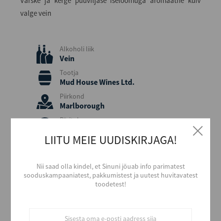
Värske ja kerge puuviljase iseloomuga aromaatne kuiv
valge vein
Alkoholi liik
Vein
Tootja
Mud House Wines Ltd.
Piirkond
Marlborough
Päritolumaa
Uus-Meremaa
LIITU MEIE UUDISKIRJAGA!
Viinamari
Sauvignon Blanc
Nii saad olla kindel, et Sinuni jõuab info parimatest
Aastakäik
sooduskampaaniatest, pakkumistest ja uutest huvitavatest
2025
toodetest!
Värvus
Valge
Stiil