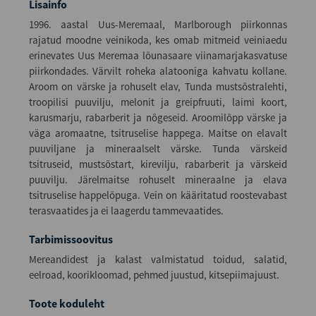
Lisainfo
1996. aastal Uus-Meremaal, Marlborough piirkonnas
rajatud moodne veinikoda, kes omab mitmeid veiniaedu
erinevates Uus Meremaa lõunasaare viinamarjakasvatuse
piirkondades. Värvilt roheka alatooniga kahvatu kollane.
Aroom on värske ja rohuselt elav, Tunda mustsõstralehti,
troopilisi puuvilju, melonit ja greipfruuti, laimi koort,
karusmarju, rabarberit ja nõgeseid. Aroomilõpp värske ja
väga aromaatne, tsitruselise happega. Maitse on elavalt
puuviljane ja mineraalselt värske. Tunda värskeid
tsitruseid, mustsõstart, kirevilju, rabarberit ja värskeid
puuvilju. Järelmaitse rohuselt mineraalne ja elava
tsitruselise happelõpuga. Vein on kääritatud roostevabast
terasvaatides ja ei laagerdu tammevaatides.
Tarbimissoovitus
Mereandidest ja kalast valmistatud toidud, salatid,
eelroad, koorikloomad, pehmed juustud, kitsepiimajuust.
Toote koduleht