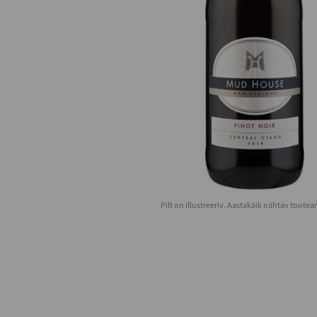
Pilt on illustreeriv. Aastakäik nähtav toote