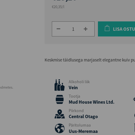
€20,35/l
LISA OST
Keskmise täidlusega marjaselt elegantne kuiv p
Alkoholi liik
Vein
andmetes.
Tootja
Mud House Wines Ltd.
Piirkond
Central Otago
Päritolumaa
Uus-Meremaa