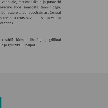
, vaarikaid, metsmaasikaid ja punaseid
ne-ürdine koos sametiste tanniinidega.
lõunasaarelt, lõunapoolseimast Central
stevabast terasest vaatides, osa veinist
vaatides.
ostbiif, külmad lihalõigud, grillitud
 ja grillitud juurviljad.