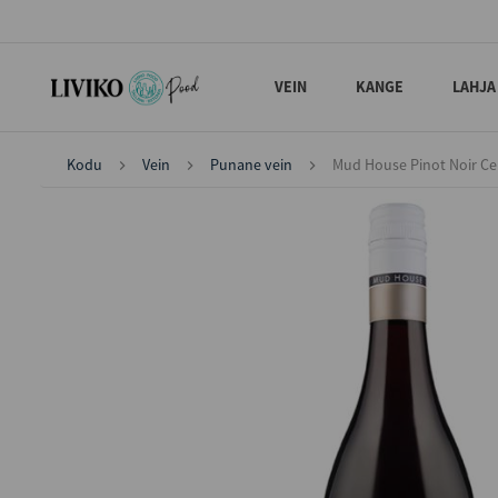
VEIN
KANGE
LAHJA
Kodu
Vein
Punane vein
Mud House Pinot Noir Ce