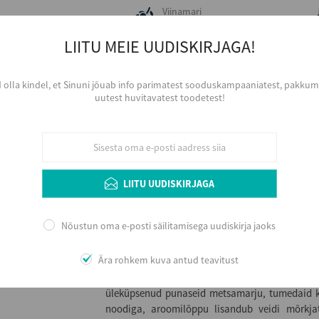
Viinamari
Pinot Noir
LIITU MEIE UUDISKIRJAGA!
Aastakäik
2023
Värvus
d olla kindel, et Sinuni jõuab info parimatest sooduskampaaniatest, pakkumi
Punane
uutest huvitavatest toodetest!
Serveerimine
Kergelt jahutatuna, 15 - 17 ºC, avara ku
Arengupotentsiaal veinikeldris 3 - 6 aastat arve
soovitav dekanteerida.
LIITU UUDISKIRJAGA
Lisainfo
Nõustun oma e-posti säilitamisega uudiskirja jaoks
1996. aastal Uus-Meremaal, Marlborough pii
Ära rohkem kuva antud teavitust
omab mitmeid veiniaedu erinevates Uus-Mer
piirkondades. Värvilt kahvatu granaatpunan
üleküpsenud punaseid metsamarju, tumedaid kir
noodiga, aroomilõppu lisandub veidi mõrkja