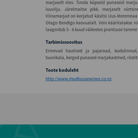
marjaselt elav. Tunda küpseid punaseid marju
luuvilju. Järelmaitse pikk, marjaselt vürtsi
Viinamarjad on korjatud käsitsi Uus-Meremnaa 
Otago Bendigo kasvualalt. Vein kääritatakse roo
laagerdub 3 - 6 kuud väikestes prantsuse tamme 
Tarbimissoovitus
Erinevad hautised ja pajaroad, kodulinnud, r
tuunikala, kerged punased marjakastmed, röstitud
Toote koduleht
http://www.mudhousewines.co.nz