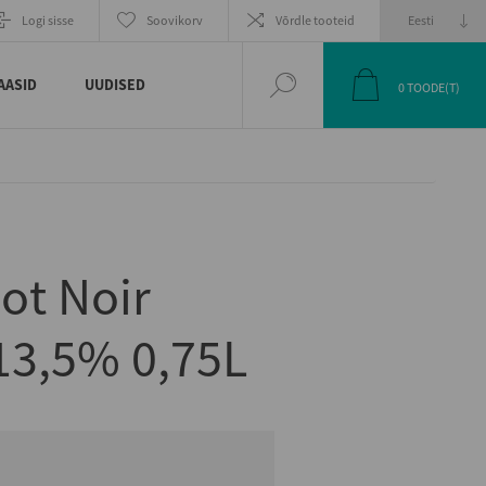
EELMINE
JÄRGMINE
Logi sisse
Soovikorv
Võrdle tooteid
TOODE
TOODE
AASID
UUDISED
0
TOODE(T)
ot Noir
13,5% 0,75L