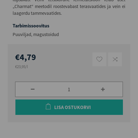
„Charmat“ meetodil roostevabast terasvaatides ja vein ei
laagerdu tammevaatides.
Tarbimissoovitus
Puuviljad, magustoidud
€4,79
€23,95/l
LISA OSTUKORVI