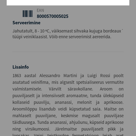
24
EAN
8000570005025
Serveerimine
Jahutatult, 8 - 10 ºC, väiksemast sihvaka kujuga bordeaux´
tüüpi veiniklaasist. Võib enne serveerimist aereerida.
Lisainfo
1863 aastal Alessandro Martini ja Luigi Rossi poolt
asutatud veinifima, mis algseslt spetsialiseerus vermutite
valmistamisele. Värvilt säravkollane. Aroom on
puuviljaselt ja intensiivselt aromaatne, tunda üleküpseid
kollaseid puuvilju, ananassi, melonit ja aprikoose.
Aroomilõppu lisandub veidi küpsetatud saia. Maitse on
mahlaselt puuviljane, keskmise magusalt puuviljase
täidluusega. Tunda ananassi, ahjuõunu, küpseid aprikoose
ning virsikumoosi. Järelmaitse puuviljaselt pikk ja
lopsakas. Veini teistkordne fermetatsioon leiab aset