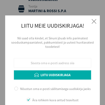
Tootja
MARTINI & ROSSI S.P.A
Piirkond
Piemonte
LIITU MEIE UUDISKIRJAGA!
Päritolumaa
Itaalia
Nii saad olla kindel, et Sinuni jõuab info parimatest
Viinamari
sooduskampaaniatest, pakkumistest ja uutest huvitavatest
Muscat Blanc a Petits Grains,
toodetest!
Moscato Bianco
Stiil
Magus ja aromaatne
Maitse
Magus
LIITU UUDISKIRJAGA
Alkoholi sisaldus
7,5
Nõustun oma e-posti säilitamisega uudiskirja jaoks
Maht (L)
0,2
Ära rohkem kuva antud teavitust
Kogus kastis