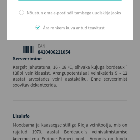
Alkoholi sisaldus
14,5
Nõustun oma e-posti säilitamisega uudiskirja jaoks
Maht (L)
0,75
Ära rohkem kuva antud teavitust
Kogus kastis
6
EAN
8410406211054
Serveerimine
Kergelt jahutatuna, 16 - 18 ºC, sihvaka kujuga bordeaux´
tüüpi veiniklaasist. Arengupotentsiaal veinikeldris 5 - 12
aastat arvestades veini aastakäiku. Enne serveerimist
soovitav dekanteerida.
Lisainfo
Moodsama ja kaasaegse stiiliga Rioja veinitootja, mis on
rajatud 1970. aastal Bordeaux´s veinivalmistamise
kogemustega Enrique Forneri poolt. Aroomis on tunda