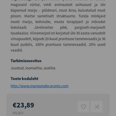
magusaid vürtse, veidi animaalset suitsusust ja üle
küpsenud marju – põldmari, must kirss, kuivatatud must
ploom. Maitse sametiselt struktuurne. Tunda mõrkjaid
musti marju, kohviube, musta terapipart ja mõrudat
šokolaadi. Järelmaitse pikk, pargiselt-marjaselt
tasakaalus. Viinamarjad on korjatud üle 30 aasta vanustelt
viinapuudelt, küpseb 20 kuud prantsuse tammevaadis ja 36
kuud pudelis, 100% prantsuse tammevaadid, 20% uued
vaadid.
Tarbimissoovitus
Juustud, loomaliha, sealiha
Toote koduleht
http://www.marquesdecaceres.com
€23,89
€31,85/l