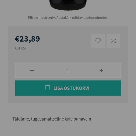
Pilt on illustreeriv. Aastakäik nähtav tooteandmetes.
€23,89
€31,85/l
LISA OSTUKORVI
Täidlane, tugevamaitseline kuiv punavein