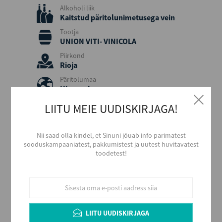
Alkoholi liik
Kaitstud päritolunimetusega vein
Tootja
UNION VITI- VINICOLA
Piirkond
Rioja
Päritolumaa
Hispaania
Viinamari
LIITU MEIE UUDISKIRJAGA!
Garnacha, Tempranillo, Garciano
Aastakäik
Nii saad olla kindel, et Sinuni jõuab info parimatest
2019
sooduskampaaniatest, pakkumistest ja uutest huvitavatest
Värvus
toodetest!
Punane
Stiil
Tugev ja vürtsikas
Maitse
Kuiv
LIITU UUDISKIRJAGA