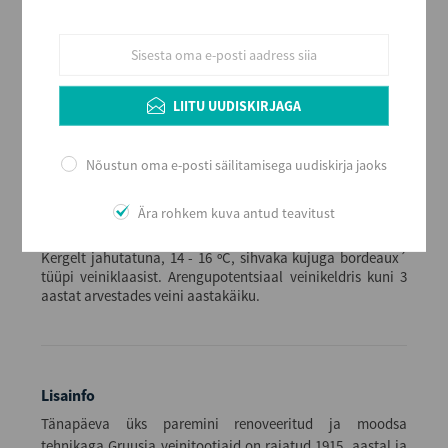
Poolmagus
Alkoholi sisaldus
11,5
Maht (L)
LIITU UUDISKIRJAGA
0,75
Kogus kastis
6
Nõustun oma e-posti säilitamisega uudiskirja jaoks
EAN
4867616020107
Ära rohkem kuva antud teavitust
Serveerimine
Kergelt jahutatuna, 14 - 16 ºC, sihvaka kujuga bordeaux´
tüüpi veiniklaasist. Arengupotentsiaal veinikeldris kuni 3
aastat arvestades veini aastakäiku.
Lisainfo
Tänapäeva üks paremini renoveeritud ja moodsa
tehnikaga Gruusia veinitootjaid on rajatud 1915. aastal ja