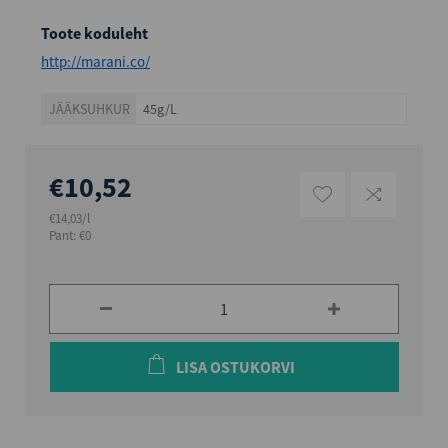
Toote koduleht
http://marani.co/
JÄÄKSUHKUR
45g/L
€10,52
€14,03/l
Pant: €0
LISA OSTUKORVI