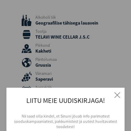
Alkoholi liik
Geograafilise tähisega lauavein
Tootja
TELAVI WINE CELLAR J.S.C
Piirkond
Kakheti
Päritolumaa
Gruusia
Viinamari
Saperavi
Aastakäik
2024
LIITU MEIE UUDISKIRJAGA!
Värvus
Punane
Nii saad olla kindel, et Sinuni jõuab info parimatest
Stiil
sooduskampaaniatest, pakkumistest ja uutest huvitavatest
Magus ja aromaatne
toodetest!
Maitse