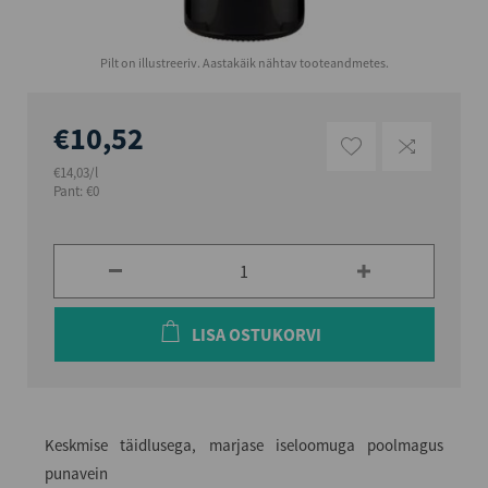
Pilt on illustreeriv. Aastakäik nähtav tooteandmetes.
€10,52
€14,03/l
Pant: €0
LISA OSTUKORVI
Keskmise täidlusega, marjase iseloomuga poolmagus
punavein