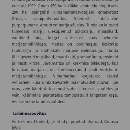
erastati 1999. Omab 450 ha isiklikke veiniaedu ning lisaks
200 ha lepingulisi viinamarjakasvatajaid erinevatest
Gruusia veinipiirkondades. Värvuselt intensiivne
purpurpunane. Aroom on marjaselt elav. Tunda on küpseid
tumedaid marju, üleküpsenud põldmarju, maasikaid,
vaarikaid ning kerget vürtsikust koos pehmete
marjatanniinidega; Maitse on poolmagus, keskmise
täidlusega ja mahlakalt marjase iseloomuga. Tunda
üleküpsenud mustikaid, maasikaid, granaatõunu, rosinaid
ja musti kirsse. Järelmaitse on keskmise pikkusega, kus
lopsakas marjasus on kombineerunud veidi vürtsikate
marjatanniinidega. Viinamarjad korjatakse käsitsi
Akhasheni küla ümbritsevatelt mäenõlvadelt Alazani jõe
orus, vein kääritatakse roostevabast terasest vaatides ja
veini käärimine peatatakse temperatuuri langetamisega.
Vein ei arene tammevaatides.
Tarbimissoovitus
Vürtsikamad toidud, grillitud ja praetud liharoad, Gruusia
köök.