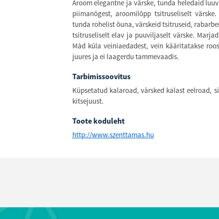
Aroom elegantne ja värske, tunda heledaid luuvil
piimanõgest, aroomilõpp tsitruseliselt värske.
tunda rohelist õuna, värskeid tsitruseid, rabarbe
tsitruseliselt elav ja puuviljaselt värske. Marj
Màd küla veiniaedadest, vein kääritatakse roos
juures ja ei laagerdu tammevaadis.
Tarbimissoovitus
Küpsetatud kalaroad, värsked kalast eelroad, sin
kitsejuust.
Toote koduleht
http://www.szenttamas.hu