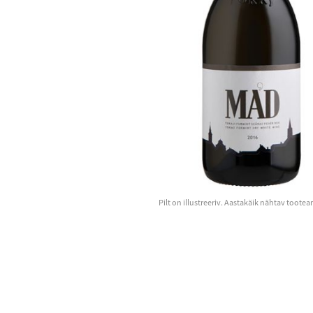
Pilt on illustreeriv. Aastakäik nähtav toote