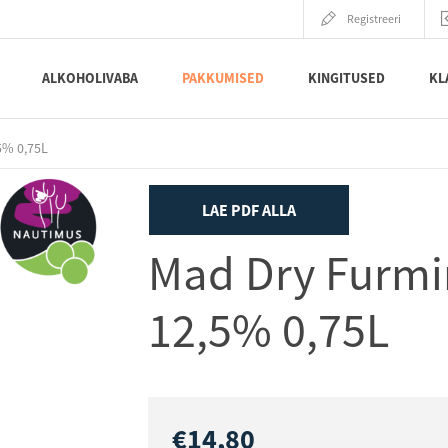
Registreeri
ALKOHOLIVABA
PAKKUMISED
KINGITUSED
KL
5% 0,75L
LAE PDF ALLA
Mad Dry Furmin
12,5% 0,75L
€14,80