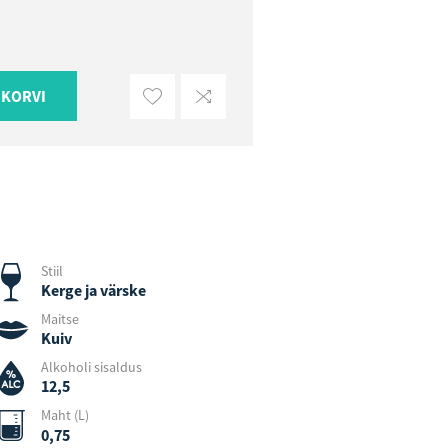
UKORVI
Stiil
Kerge ja värske
Maitse
Kuiv
Alkoholi sisaldus
12,5
Maht (L)
0,75