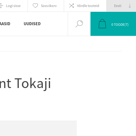
EELMINE
JÄRGMINE
Logi sisse
Soovikorv
Võrdle tooteid
TOODE
TOODE
AASID
UUDISED
0
TOODE(T)
t Tokaji