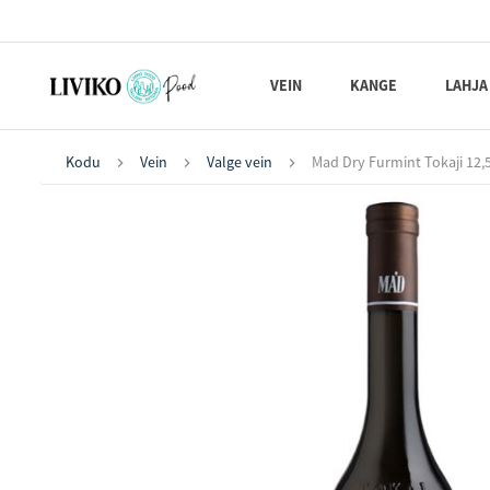
VEIN
KANGE
LAHJA
Kodu
Vein
Valge vein
Mad Dry Furmint Tokaji 12,