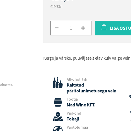
€19,73/l
LISA OST
Kerge ja värske, puuviljaselt elav kuiv valge vein
Alkoholi liik
Kaitstud
andmetes.
päritolunimetusega vein
Tootja
Mad Wine KFT.
Piirkond
Tokaji
Päritolumaa