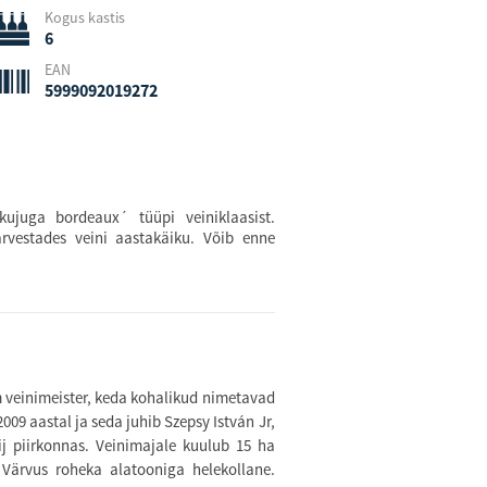
Kogus kastis
6
EAN
5999092019272
stest ja
kujuga bordeaux´ tüüpi veiniklaasist.
arvestades veini aastakäiku. Võib enne
im veinimeister, keda kohalikud nimetavad
009 aastal ja seda juhib Szepsy István Jr,
ij piirkonnas. Veinimajale kuulub 15 ha
 Värvus roheka alatooniga helekollane.