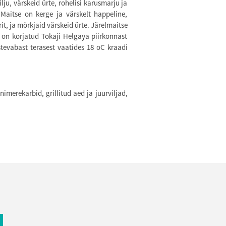
ju, värskeid ürte, rohelisi karusmarju ja
 Maitse on kerge ja värskelt happeline,
rit, ja mõrkjaid värskeid ürte. Järelmaitse
ad on korjatud Tokaji Helgaya piirkonnast
tevabast terasest vaatides 18 oC kraadi
imerekarbid, grillitud aed ja juurviljad,