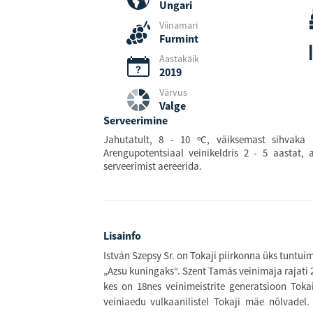
Ungari
Viinamari
Furmint
LIITU MEIE UUDISKIRJAGA!
Aastakäik
2019
d olla kindel, et Sinuni jõuab info parimatest sooduskampaaniatest, pakkumi
Värvus
uutest huvitavatest toodetest!
Valge
Serveerimine
Jahutatult, 8 - 10 ºC, väiksemast sihvaka 
Arengupotentsiaal veinikeldris 2 - 5 aastat, 
serveerimist aereerida.
LIITU UUDISKIRJAGA
Nõustun oma e-posti säilitamisega uudiskirja jaoks
Lisainfo
István Szepsy Sr. on Tokaji piirkonna üks tuntu
Ära rohkem kuva antud teavitust
„Azsu kuningaks“. Szent Tamás veinimaja rajati 2
kes on 18nes veinimeistrite generatsioon Toka
veiniaedu vulkaanilistel Tokaji mäe nõlvadel.