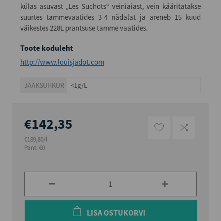
külas asuvast „Les Suchots“ veiniaiast, vein kääritatakse
suurtes tammevaatides 3-4 nädalat ja areneb 15 kuud
väikestes 228L prantsuse tamme vaatides.
Toote koduleht
http://www.louisjadot.com
JÄÄKSUHKUR
<1g/L
€142,35
€189,80/l
Pant: €0
LISA OSTUKORVI