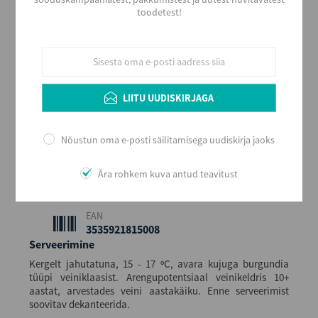
Värvus
toodetest!
Punane
Stiil
Magus ja aromaatne
Maitse
Kuiv
LIITU UUDISKIRJAGA
Alkoholi sisaldus
13,5
Nõustun oma e-posti säilitamisega uudiskirja jaoks
Maht (L)
0,75
Ära rohkem kuva antud teavitust
Kogus kastis
6
EAN
3535921815008
Serveerimine
Kergelt jahutatuna, 15 - 17 ºC, avara kujuga burgundia
tüüpi veiniklaasist. Arengupotentsiaal veinikeldris 10+
aastat, arvestades veini aastakäiku. Enne serveerimist
soovitav dekanteerida.