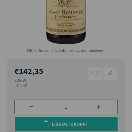
Pilt on illustreeriv. Aastakäik nähtav tooteandmetes.
€142,35
€189,80/l
Pant: €0
LISA OSTUKORVI