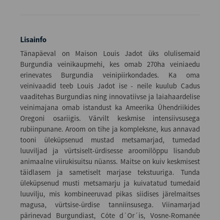
Lisainfo
Tänapäeval on Maison Louis Jadot üks olulisemaid
Burgundia veinikaupmehi, kes omab 270ha veiniaedu
erinevates Burgundia veinipiirkondades. Ka oma
veinivaadid teeb Louis Jadot ise - neile kuulub Cadus
vaaditehas Burgundias ning innovatiivse ja laiahaardelise
veinimajana omab istandust ka Ameerika Ühendriikides
Oregoni osariigis. Värvilt keskmise intensiivsusega
rubiinpunane. Aroom on tihe ja kompleksne, kus annavad
tooni üleküpsenud mustad metsamarjad, tumedad
luuviljad ja vürtsiselt-ürdisesse aroomilõppu lisandub
animaalne viirukisuitsu nüanss. Maitse on kuiv keskmisest
täidlasem ja sametiselt marjase tekstuuriga. Tunda
üleküpsenud musti metsamarju ja kuivatatud tumedaid
luuvilju, mis kombineeruvad pikas siidises järelmaitses
magusa, vürtsise-ürdise tanniinsusega. Viinamarjad
pärinevad Burgundiast, Cóte d´Or´is, Vosne-Romanée