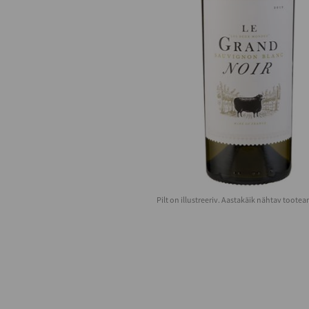
Pilt on illustreeriv. Aastakäik nähtav toote