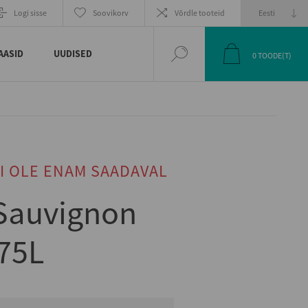
Logi sisse
Soovikorv
Võrdle tooteid
AASID
UUDISED
0
TOODE(T)
I OLE ENAM SAADAVAL
 Sauvignon
75L