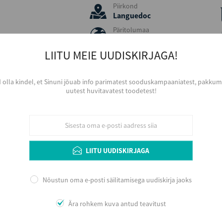
Piirkond
Languedoc
Päritolumaa
Prantsusmaa
LIITU MEIE UUDISKIRJAGA!
Viinamari
Marsanne, Sauvignon
Blanc
d olla kindel, et Sinuni jõuab info parimatest sooduskampaaniatest, pakkumi
Aastakäik
uutest huvitavatest toodetest!
2024
Värvus
Valge
Serveerimine
Jahutatult, 6 - 8 ºC, väiksemast sihvaka k
LIITU UUDISKIRJAGA
Arengupotentsiaal veinikeldris kuni 3 aastat
võimalikult noorelt.
Nõustun oma e-posti säilitamisega uudiskirja jaoks
Ära rohkem kuva antud teavitust
Lisainfo