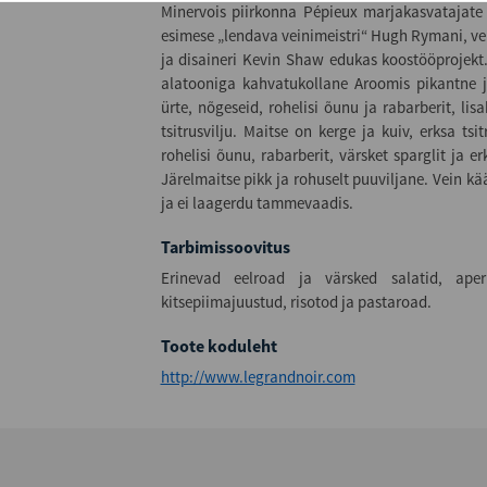
Minervois piirkonna Pépieux marjakasvatajate k
esimese „lendava veinimeistri“ Hugh Rymani, vei
ja disaineri Kevin Shaw edukas koostööprojekt.
alatooniga kahvatukollane Aroomis pikantne j
ürte, nõgeseid, rohelisi õunu ja rabarberit, lis
tsitrusvilju. Maitse on kerge ja kuiv, erksa tsi
rohelisi õunu, rabarberit, värsket sparglit ja er
Järelmaitse pikk ja rohuselt puuviljane. Vein kä
ja ei laagerdu tammevaadis.
Tarbimissoovitus
Erinevad eelroad ja värsked salatid, aperit
kitsepiimajuustud, risotod ja pastaroad.
Toote koduleht
http://www.legrandnoir.com