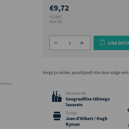
€9,72
€12,96/l
Pant: €0
LISA OST
Kerge ja värske, puuviljaselt elav kuiv valge vein
andmetes.
Alkoholi liik
Geograafilise tähisega
lauavein
Tootja
Jean d'Alibert / Hugh
Ryman