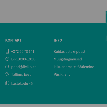
KONTAKT
INFO
+372 66 78 141
Kuidas osta e-poest
E-R 10:00-18:00
Müügitingimused
pood@liviko.ee
Isikuandmete töötlemine
Tallinn, Eesti
Püsiklient
Lastekodu 45