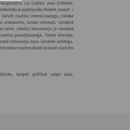
ooperatiivi Les Celliers Jean D'Alibert,
nikriitiku & ajakirjaniku Robert Joseph´i
 Värvilt madala intensiivsusega, roheka
a aromaatne, tunda rohusust, värskeid
aks laimi, rohelisi karusmarju ja värskeid
truselise puuviljasusega. Tunda kirevilja,
ksaid tsitrusvilju koos värskete ürtidega.
äritatakse roostevabast terasest vaatides
iiviks, kergelt grillitud valge kala,