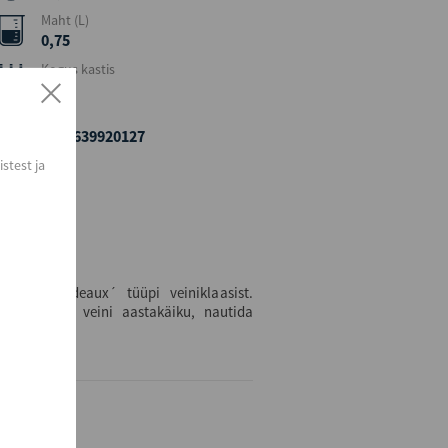
Maht (L)
0,75
Kogus kastis
6
EAN
3378639920127
stest ja
ujuga bordeaux´ tüüpi veiniklaasist.
, arvestades veini aastakäiku, nautida