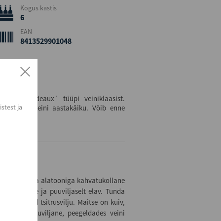
Kogus kastis
6
EAN
8413529901048
kujuga bordeaux´ tüüpi veiniklaasist.
stest ja
arvestades veini aastakäiku. Võib enne
usega roheka alatooniga kahvatukollane
, mineraalne ja puuviljaselt elav. Tunda
 ja värskeid tsitrusvilju. Maitse on kuiv,
ruseliselt puuviljane, peegeldades veini