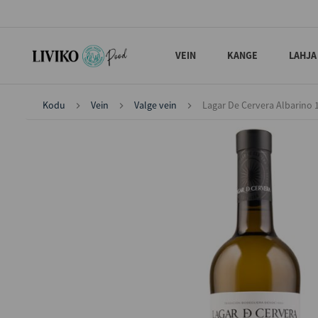
VEIN
KANGE
LAHJA
Kodu
Vein
Valge vein
Lagar De Cervera Albarino 