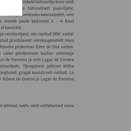
 sõstraid, värskeid tsitrusvilju koos veidi
eraalne ja tsitruseliselt puuviljane.
, O Rosal ja Cambados kasvualadelt, vein
 ja areneb peale käärimist 3 – 4 kuud
ei kasutata.
a veinitootjaid, mis rajatud 1890. aastal
ostsid prantslasest veinikaupmehelt Haro
a Alavesa piirkonnas Torre de Oña valdus.
es väike perekonnale kuuluv veinimaja
r de Fornelos ja vein Lagar de Cervera
 omanikule. Tänapäeval juhivad 800ha
järglased, gruppi kuulub neli valdust: La
r Ribera de Dueros ja Lagar de Fornelos
ast eelroad, sushi, veidi vürtsikamad aasia