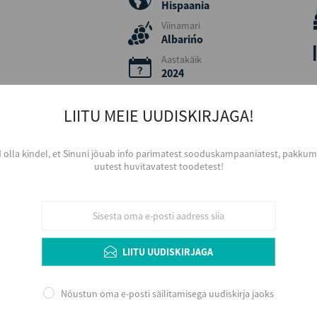
Hispaania
Viinamari
Albarińo
Aastakäik
2024
Värvus
Valge
LIITU MEIE UUDISKIRJAGA!
Serveerimine
Jahutatult, 8 - 10 ºC, väiksemast sihvaka 
d olla kindel, et Sinuni jõuab info parimatest sooduskampaaniatest, pakkumi
Arengupotentsiaal veinikeldris 2 - 5 aastat, 
uutest huvitavatest toodetest!
serveerimist aereerida.
Lisainfo
LIITU UUDISKIRJAGA
Välimus selge, keskmisest madalama intensiivs
Aroom keskmisest intensiivsem, veidi floraalne
värskeid heledaid luuvilju, kollaseid õunu, pirne
Nõustun oma e-posti säilitamisega uudiskirja jaoks
keskmise intensiivsuse ning täidlusega ja tsit