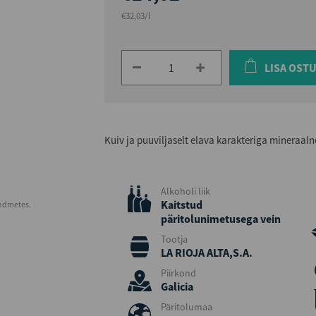
€32,03/l
LISA OST
Kuiv ja puuviljaselt elava karakteriga mineraaln
Alkoholi liik
Kaitstud
andmetes.
päritolunimetusega vein
Tootja
LA RIOJA ALTA,S.A.
Piirkond
Galicia
Päritolumaa