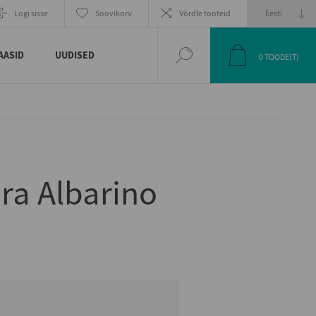
EELMINE
JÄRGMINE
Logi sisse
Soovikorv
Võrdle tooteid
TOODE
TOODE
AASID
UUDISED
0
TOODE(T)
ra Albarino