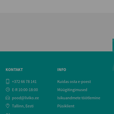
KONTAKT
INFO
+372 66 78 141
Kuidas osta e-poest
E-R 10:00-18:00
Müügitingimused
pood@liviko.ee
Isikuandmete töötlemine
Tallinn, Eesti
Püsiklient