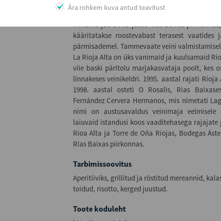
aroomi. Tunda värskeid heledaid luuvilju, valgeid
Ära rohkem kuva antud teavitust
torkiva mineraalsusega. Järelmaitse pikk min
Viinamarjad on korjatud Rias Baixas piirkonnas
kääritatakse roostevabast terasest vaatides
pärmisademel. Tammevaate veini valmistamisel 
La Rioja Alta on üks vanimaid ja kuulsamaid Rioj
viie baski päritolu marjakasvataja poolt, kes 
linnakeses veinikeldri. 1995. aastal rajati Rioj
1998. aastal osteti O Rosalis, Rias Baixas
Fernández Cervera Hermanos, mis nimetati Laga
nimi on austusavaldus veinimaja eelmisele
laiuvaid istandusi koos vaaditehasega rajajate 
Rioa Alta ja Torre de Oña Riojas, Bodegas Áste
Rías Baixas piirkonnas.
Tarbimissoovitus
Aperitiiviks, grillitud ja röstitud mereannid, kal
toidud, risotto, kerged juustud.
Toote koduleht