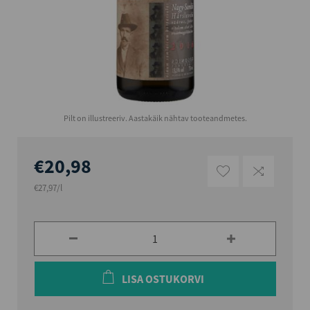
Pilt on illustreeriv. Aastakäik nähtav tooteandmetes.
€20,98
€27,97/l
LISA OSTUKORVI