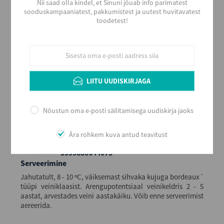
Nii saad olla kindel, et Sinuni jõuab info parimatest
Valge
sooduskampaaniatest, pakkumistest ja uutest huvitavatest
toodetest!
Stiil
Kerge ja värske
Maitse
Kuiv
Alkoholi sisaldus
13
LIITU UUDISKIRJAGA
Maht (L)
0,75
Nõustun oma e-posti säilitamisega uudiskirja jaoks
Kogus kastis
6
Ära rohkem kuva antud teavitust
EAN
5999880644075
Serveerimine
Jahutatult, 8 - 10 ºC, väiksemast sihvaka kujuga bordeaux´
tüüpi veiniklaasist. Arengupotentsiaal veinikeldris 2 - 5
aastat, arvestades veini aastakäiku. Võib enne serveerimist
aereerida.