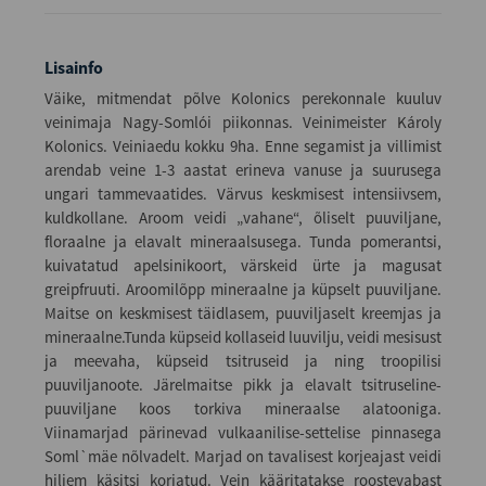
Lisainfo
Väike, mitmendat põlve Kolonics perekonnale kuuluv
veinimaja Nagy-Somlói piikonnas. Veinimeister Károly
Kolonics. Veiniaedu kokku 9ha. Enne segamist ja villimist
arendab veine 1-3 aastat erineva vanuse ja suurusega
ungari tammevaatides. Värvus keskmisest intensiivsem,
kuldkollane. Aroom veidi „vahane“, õliselt puuviljane,
floraalne ja elavalt mineraalsusega. Tunda pomerantsi,
kuivatatud apelsinikoort, värskeid ürte ja magusat
greipfruuti. Aroomilõpp mineraalne ja küpselt puuviljane.
Maitse on keskmisest täidlasem, puuviljaselt kreemjas ja
mineraalne.Tunda küpseid kollaseid luuvilju, veidi mesisust
ja meevaha, küpseid tsitruseid ja ning troopilisi
puuviljanoote. Järelmaitse pikk ja elavalt tsitruseline-
puuviljane koos torkiva mineraalse alatooniga.
Viinamarjad pärinevad vulkaanilise-settelise pinnasega
Soml`mäe nõlvadelt. Marjad on tavalisest korjeajast veidi
hiljem käsitsi korjatud. Vein kääritatakse roostevabast