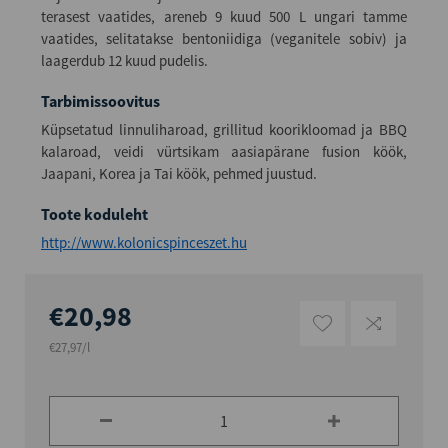
terasest vaatides, areneb 9 kuud 500 L ungari tamme
vaatides, selitatakse bentoniidiga (veganitele sobiv) ja
laagerdub 12 kuud pudelis.
Tarbimissoovitus
Küpsetatud linnuliharoad, grillitud koorikloomad ja BBQ
kalaroad, veidi vürtsikam aasiapärane fusion köök,
Jaapani, Korea ja Tai köök, pehmed juustud.
Toote koduleht
http://www.kolonicspinceszet.hu
€20,98
€27,97/l