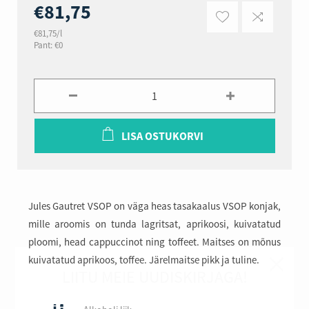
€81,75
€81,75/l
Pant: €0
LISA OSTUKORVI
Jules Gautret VSOP on väga heas tasakaalus VSOP konjak,
mille aroomis on tunda lagritsat, aprikoosi, kuivatatud
ploomi, head cappuccinot ning toffeet. Maitses on mõnus
kuivatatud aprikoos, toffee. Järelmaitse pikk ja tuline.
LIITU MEIE UUDISKIRJAGA!