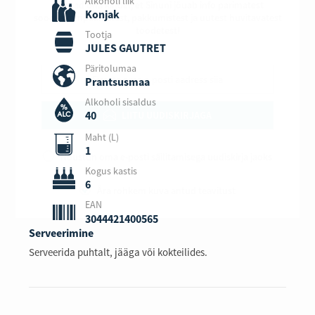
Alkoholi liik
Nii saad olla kindel, et Sinuni jõuab info parimatest
Konjak
sooduskampaaniatest, pakkumistest ja uutest huvitavatest
toodetest!
Tootja
JULES GAUTRET
Päritolumaa
Prantsusmaa
Alkoholi sisaldus
40
LIITU UUDISKIRJAGA
Maht (L)
1
Nõustun oma e-posti säilitamisega uudiskirja jaoks
Kogus kastis
6
Ära rohkem kuva antud teavitust
EAN
3044421400565
Serveerimine
Serveerida puhtalt, jääga või kokteilides.