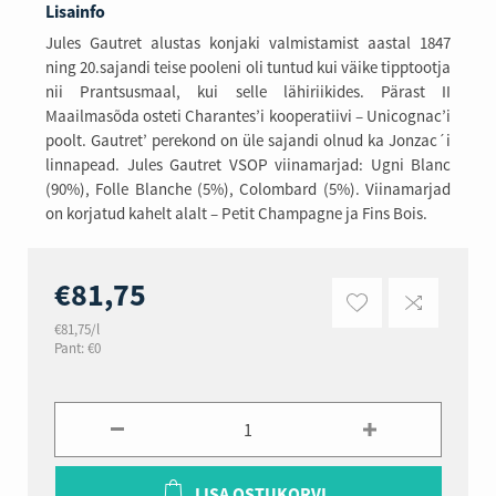
Lisainfo
Jules Gautret alustas konjaki valmistamist aastal 1847
ning 20.sajandi teise pooleni oli tuntud kui väike tipptootja
nii Prantsusmaal, kui selle lähiriikides. Pärast II
Maailmasõda osteti Charantes’i kooperatiivi – Unicognac’i
poolt. Gautret’ perekond on üle sajandi olnud ka Jonzac´i
linnapead. Jules Gautret VSOP viinamarjad: Ugni Blanc
(90%), Folle Blanche (5%), Colombard (5%). Viinamarjad
on korjatud kahelt alalt – Petit Champagne ja Fins Bois.
€81,75
€81,75/l
Pant: €0
LISA OSTUKORVI