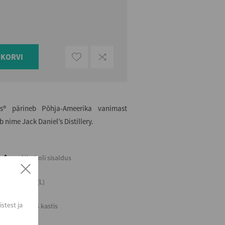
UKORVI
s® pärineb Põhja-Ameerika vanimast
 nime Jack Daniel’s Distillery.
Alkoholi sisaldus
45
Maht (L)
0,7
stest ja
Kogus kastis
6