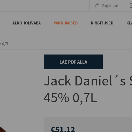
Registreeri
ALKOHOLIVABA
PAKKUMISED
KINGITUSED
KL
% 0,7L
LAE PDF ALLA
Jack Daniel´s 
45% 0,7L
€51,12