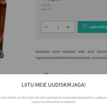
€73,03/l
Pant: €0
LISA OST
Maailmas enim müüdud viski Jack Daniel’
registreeritud destilleerimisvabrikust, mis kannab
Alkoholi liik
Viski
LIITU MEIE UUDISKIRJAGA!
Tootja
JACK DANIEL DISTILLERY
d olla kindel, et Sinuni jõuab info parimatest sooduskampaaniatest, pakkumi
Piirkond
uutest huvitavatest toodetest!
Tennessee