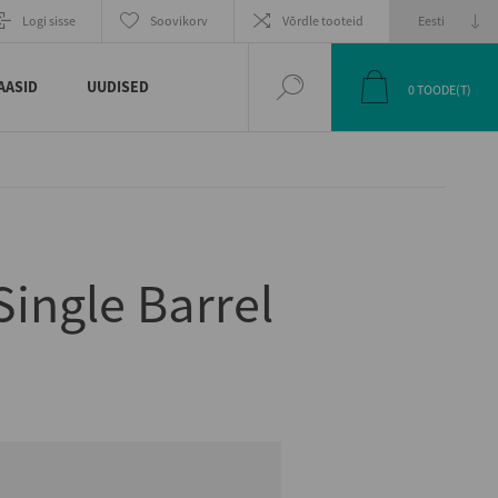
EELMINE
JÄRGMINE
Logi sisse
Soovikorv
Võrdle tooteid
TOODE
TOODE
AASID
UUDISED
0
TOODE(T)
Single Barrel