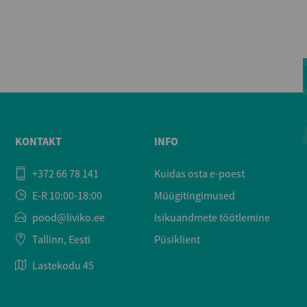
KONTAKT
INFO
+372 66 78 141
Kuidas osta e-poest
E-R 10:00-18:00
Müügitingimused
pood@liviko.ee
Isikuandmete töötlemine
Tallinn, Eesti
Püsiklient
Lastekodu 45