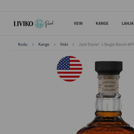
VEIN
KANGE
LAHJA
Kodu
Kange
Viski
Jack Daniel´s Single Barrel 45