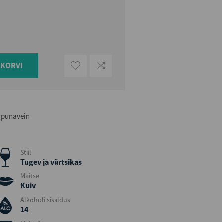
UKORVI
v punavein
Stiil
Tugev ja vürtsikas
Maitse
Kuiv
Alkoholi sisaldus
14