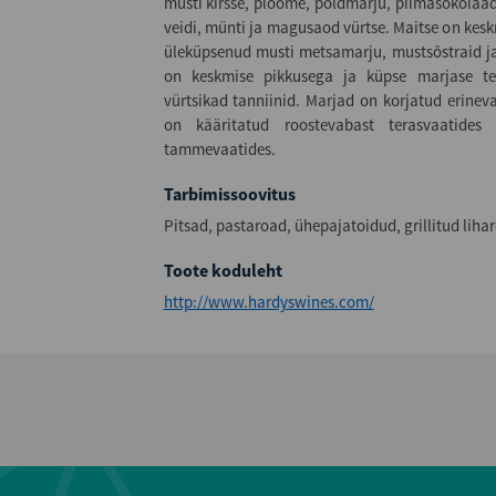
musti kirsse, ploome, põldmarju, piimašokolaad
veidi, münti ja magusaod vürtse. Maitse on kesk
üleküpsenud musti metsamarju, mustsõstraid ja
on keskmise pikkusega ja küpse marjase te
vürtsikad tanniinid. Marjad on korjatud erinev
on kääritatud roostevabast terasvaatides 
tammevaatides.
Tarbimissoovitus
Pitsad, pastaroad, ühepajatoidud, grillitud lih
Toote koduleht
http://www.hardyswines.com/