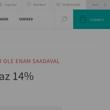
Logi sisse
Soovikorv
Võrdle tooteid
AASID
UUDISED
0
TOODE(T)
I OLE ENAM SAADAVAL
raz 14%