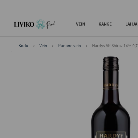
VEIN
KANGE
LAHJA
Kodu
Vein
Punane vein
Hardys VR Shiraz 14% 0,