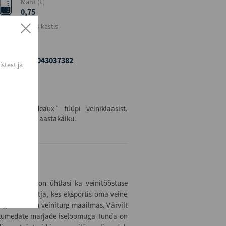
Maht (L)
0,75
Kogus kastis
6
EAN
9311043037382
stest ja
ujuga bordeaux´ tüüpi veiniklaasist.
estades veini aastakäiku.
einitootja on ühtlasi ka veinitööstuse
lia veinitootja, kes eksportis oma veine
kõige olulisem veiniturg maailmas. Värvilt
 tumedate marjade iseloomuga Tunda on