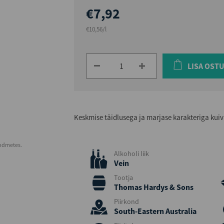
€7,92
€10,56/l
LISA OST
Keskmise täidlusega ja marjase karakteriga kui
andmetes.
Alkoholi liik
Vein
Tootja
Thomas Hardys & Sons
Piirkond
South-Eastern Australia