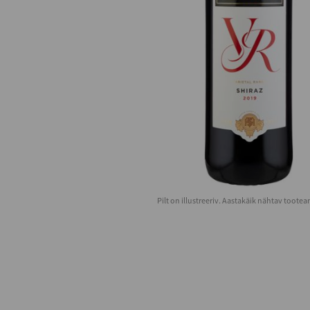
Pilt on illustreeriv. Aastakäik nähtav toote