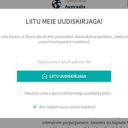
Päritolumaa
Austraalia
Viinamari
LIITU MEIE UUDISKIRJAGA!
Shiraz
Aastakäik
2023
d olla kindel, et Sinuni jõuab info parimatest sooduskampaaniatest, pakkumi
uutest huvitavatest toodetest!
Värvus
Punane
Serveerimine
Kergelt jahutatuna, 15 - 17 ºC, sihvaka k
Arengupotentsiaal veinikeldris kuni 3 aastat arv
LIITU UUDISKIRJAGA
Nõustun oma e-posti säilitamisega uudiskirja jaoks
Lisainfo
Tänapäeval üks Austraalia tuntuim ja suurim v
Ära rohkem kuva antud teavitust
pioneer Austraalias. Hardys oli esimene Austraa
1857. aastal Suurbritanniasse, mis oli sel ajal 
intensiivne purpurpunane. Aroomis on küpsete