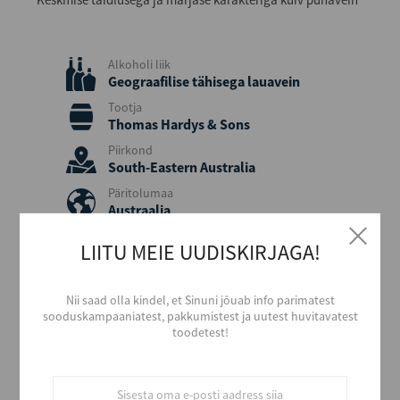
Alkoholi liik
Geograafilise tähisega lauavein
Tootja
Thomas Hardys & Sons
Piirkond
South-Eastern Australia
Päritolumaa
Austraalia
Viinamari
LIITU MEIE UUDISKIRJAGA!
Shiraz, Cabernet Sauvignon
Aastakäik
2023
Nii saad olla kindel, et Sinuni jõuab info parimatest
sooduskampaaniatest, pakkumistest ja uutest huvitavatest
Värvus
toodetest!
Punane
Stiil
Tugev ja vürtsikas