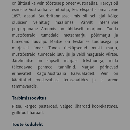
on ühtlasi ka veinitööstuse pioneer Austraalias. Hardys oli
esimene Austraalia veinitootja, kes eksportis oma veine
1857. aastal Suurbritanniasse, mis oli sel ajal kõige
olulisem veiniturg maailmas. Värvilt intensiivne
purpurpunane Aroomis on ühtlaselt marjane. Tunda
mustsõstraid, tumedaid metsamarju, põldmarju ja
tumedaid luuvilju. Maitse on keskmise täidlusega ja
marjaselt ümar. Tunda üleküpsenud musti marju,
mustsõstraid, tumedaid luuvilju ja veidi magusaid vürtse.
Järelmaitse on küpselt marjase tekstuuriga, mida
täiendavad pehmed tanniinid. Marjad pärinevad
erinevatelt Kagu-Austraalia kasvualadelt. Vein on
kääritatud roostevabast terasvaatides ja ei arene
tammevaadis.
Tarbimissoovitus
Pitsa, kerged pastaroad, valged liharoad koorekastmes,
grillitud liharoad.
Toote koduleht