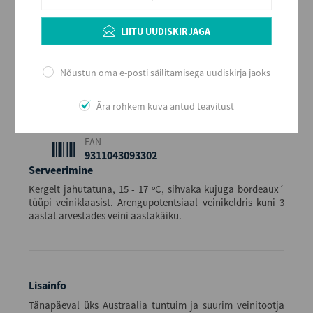
Maitse
Kuiv
LIITU UUDISKIRJAGA
Alkoholi sisaldus
14
Nõustun oma e-posti säilitamisega uudiskirja jaoks
Maht (L)
0,75
Ära rohkem kuva antud teavitust
Kogus kastis
6
EAN
9311043093302
Serveerimine
Kergelt jahutatuna, 15 - 17 ºC, sihvaka kujuga bordeaux´
tüüpi veiniklaasist. Arengupotentsiaal veinikeldris kuni 3
aastat arvestades veini aastakäiku.
Lisainfo
Tänapäeval üks Austraalia tuntuim ja suurim veinitootja