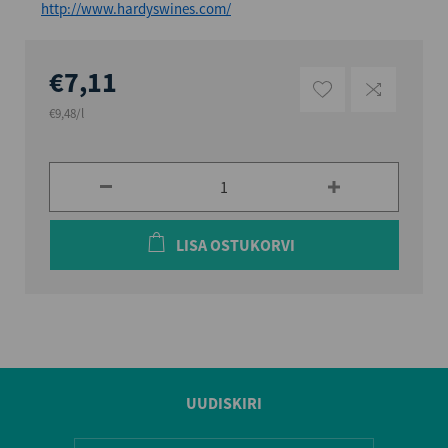
http://www.hardyswines.com/
€7,11
€9,48/l
LISA OSTUKORVI
UUDISKIRI