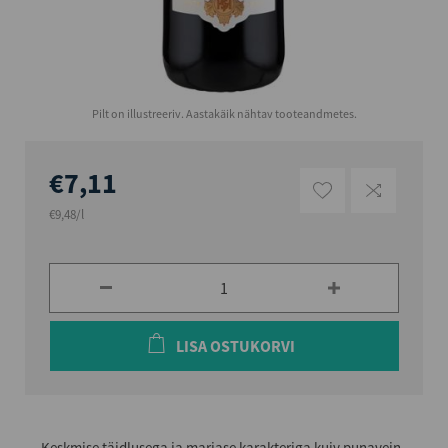
Pilt on illustreeriv. Aastakäik nähtav tooteandmetes.
€7,11
€9,48/l
LISA OSTUKORVI
Keskmise täidlusega ja marjase karakteriga kuiv punavein