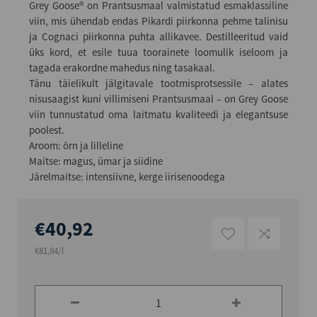
Grey Goose® on Prantsusmaal valmistatud esmaklassiline
viin, mis ühendab endas Pikardi piirkonna pehme talinisu
ja Cognaci piirkonna puhta allikavee. Destilleeritud vaid
üks kord, et esile tuua toorainete loomulik iseloom ja
tagada erakordne mahedus ning tasakaal.
Tänu täielikult jälgitavale tootmisprotsessile – alates
nisusaagist kuni villimiseni Prantsusmaal – on Grey Goose
viin tunnustatud oma laitmatu kvaliteedi ja elegantsuse
poolest.
Aroom: õrn ja lilleline
Maitse: magus, ümar ja siidine
Järelmaitse: intensiivne, kerge iirisenoodega
€40,92
€81,84/l