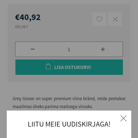
€40,92
€81,84/l
LISA OSTUKORVI
Grey Goose on super premium viina bränd, mida peetakse
maailmas üheks parima maitsega viinaks.
LIITU MEIE UUDISKIRJAGA!
Alkoholi liik
Viin