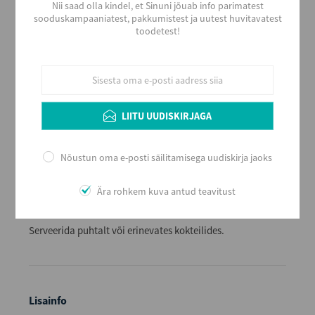
Nii saad olla kindel, et Sinuni jõuab info parimatest
Tootja
sooduskampaaniatest, pakkumistest ja uutest huvitavatest
GREY GOOSE-BMP
toodetest!
Päritolumaa
Prantsusmaa
Alkoholi sisaldus
40
Maht (L)
LIITU UUDISKIRJAGA
0,5
Kogus kastis
Nõustun oma e-posti säilitamisega uudiskirja jaoks
12
EAN
Ära rohkem kuva antud teavitust
5010677850476
Serveerimine
Serveerida puhtalt või erinevates kokteilides.
Lisainfo