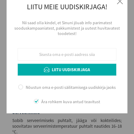
Viski
LIITU MEIE UUDISKIRJAGA!
Tootja
WILLIAM GRANT & SONS LTD
Nii saad olla kindel, et Sinuni jõuab info parimatest
Piirkond
sooduskampaaniatest, pakkumistest ja uutest huvitavatest
Scotland
toodetest!
Päritolumaa
Suurbritannia
Alkoholi sisaldus
40
LIITU UUDISKIRJAGA
Maht (L)
1
Kogus kastis
Nõustun oma e-posti säilitamisega uudiskirja jaoks
12
EAN
Ära rohkem kuva antud teavitust
5010327000039
Serveerimine
Sobib serveerimiseks puhtalt, jääga või kokteilides;
soovitatav serveerimistemperatuur puhtalt nautides 16–18
°C.