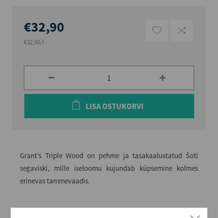
€32,90
€32,90/l
LISA OSTUKORVI
Grant’s Triple Wood on pehme ja tasakaalustatud Šoti
segaviski, mille iseloomu kujundab küpsemine kolmes
erinevas tammevaadis.
Alkoholi liik