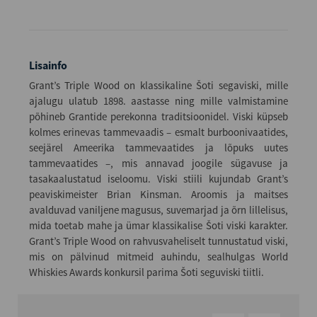
Lisainfo
Grant’s Triple Wood on klassikaline Šoti segaviski, mille
ajalugu ulatub 1898. aastasse ning mille valmistamine
põhineb Grantide perekonna traditsioonidel. Viski küpseb
kolmes erinevas tammevaadis – esmalt burboonivaatides,
seejärel Ameerika tammevaatides ja lõpuks uutes
tammevaatides –, mis annavad joogile sügavuse ja
tasakaalustatud iseloomu. Viski stiili kujundab Grant’s
peaviskimeister Brian Kinsman. Aroomis ja maitses
avalduvad vaniljene magusus, suvemarjad ja õrn lillelisus,
mida toetab mahe ja ümar klassikalise Šoti viski karakter.
Grant’s Triple Wood on rahvusvaheliselt tunnustatud viski,
mis on pälvinud mitmeid auhindu, sealhulgas World
Whiskies Awards konkursil parima Šoti seguviski tiitli.