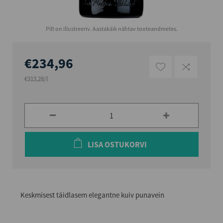
Pilt on illustreeriv. Aastakäik nähtav tooteandmetes.
€234,96
€313,28/l
LISA OSTUKORVI
Keskmisest täidlasem elegantne kuiv punavein