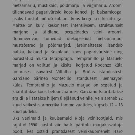
metsamarju, mustikaid, põldmarju ja viigimarju. Aroomi
täiendavad pagarivürtsid koos kaneeli ja balsamicoga,
lisaks taustal mõrušokolaadi koos kerge seedrisuitsuga.
Maitse on kuiv, keskmisest intensiivsem, struktuurselt
marjane ja täidlane, peegeldades veini aroomi.
Domineerivad tumedad üleküpsenud metsamarjad,
mustsõstrad ja põldmarjad, järelmaitsesse lisandub
nahka, kakaod ja šokolaadi koos pagarivürtside ning
purustatud musta terapipraga. Tempranillo ja Mazuelo
marjad on valitud ja käsitsi korjatud Rodenzo küla
ümbruses asuvatest Villalba ja Briñas istandustest,
Garciano pärineb Montecillo istandusest Fuenmayori
külas. Tempranillo ja Mazuelo marjad on segatud ja
kääritatakse koos betoonvaatides, Garciano kääritatakse
eraldi ja lisatakse hiljem ülejäänud veinile. Vein areneb 72
kuud väikestes ameerika tamme vaatides, küpseb 12 – 18
kuud pudelis.
Üks vanimaid ja kuulsamaid Rioja veinitootjaid, mis
rajatud 1890. aastal viie baski päritolu marjakasvataja
poolt, kes ostsid prantslasest veinikaupmehelt Haro