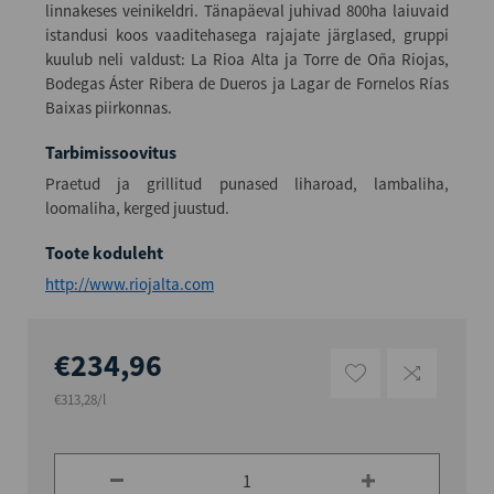
linnakeses veinikeldri. Tänapäeval juhivad 800ha laiuvaid
istandusi koos vaaditehasega rajajate järglased, gruppi
kuulub neli valdust: La Rioa Alta ja Torre de Oña Riojas,
Bodegas Áster Ribera de Dueros ja Lagar de Fornelos Rías
Baixas piirkonnas.
Tarbimissoovitus
Praetud ja grillitud punased liharoad, lambaliha,
loomaliha, kerged juustud.
Toote koduleht
http://www.riojalta.com
€234,96
€313,28/l