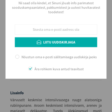
Alkoholi sisaldus
Nii saad olla kindel, et Sinuni jõuab info parimatest
14
sooduskampaaniatest, pakkumistest ja uutest huvitavatest
toodetest!
Maht (L)
0,75
Kogus kastis
6
EAN
8413529731003
LIITU UUDISKIRJAGA
Serveerimine
Kergelt jahutatuna, 16 - 18 ºC, sihvaka kujuga bordeaux´
Nõustun oma e-posti säilitamisega uudiskirja jaoks
tüüpi veiniklaasist. Arengupotentsiaal veinikeldris 10+
aastat, arvestades veini aastakäiku. Enne serveerimist
soovitav dekanteerida.
Ära rohkem kuva antud teavitust
Lisainfo
Värvuselt keskmise intensiivsusega ruuge alatooniga
rubiinpunane. Aroom keskmisest intensiivsem, arenev ja
marjaselt delikaatne. Tunda üleküpsenud musti