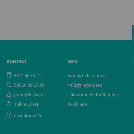
KONTAKT
INFO
+372 66 78 141
Kuidas osta e-poest
E-R 10:00-18:00
Müügitingimused
pood@liviko.ee
Isikuandmete töötlemine
Tallinn, Eesti
Püsiklient
Lastekodu 45