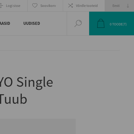
EELMINE
JÄRGMINE
Logi sisse
Soovikorv
Võrdle tooteid
TOODE
TOODE
AASID
UUDISED
0
TOODE(T)
YO Single
 Tuub