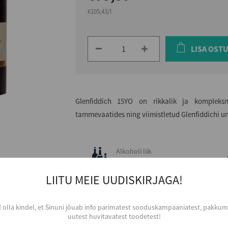
€105,43/l
LISA OST
Glenfiddich 15YO on rikkalik ja kompleks
tammevaatides ning viimistletud Glenfiddichi un
Alkoholi liik
Viski
Tootja
LIITU MEIE UUDISKIRJAGA!
The Glenfiddich Distillery
Piirkond
d olla kindel, et Sinuni jõuab info parimatest sooduskampaaniatest, pakkumi
Scotland
uutest huvitavatest toodetest!
Päritolumaa