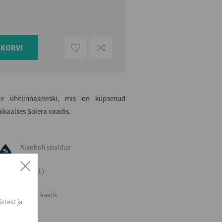
UKORVI
ne ühelinnaseviski, mis on küpsenud
ikaalses Solera vaadis.
Alkoholi sisaldus
40
Maht (L)
0,7
Kogus kastis
stest ja
6
EAN