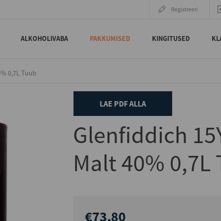
Registreeri
ALKOHOLIVABA
PAKKUMISED
KINGITUSED
KL
0% 0,7L Tuub
LAE PDF ALLA
Glenfiddich 15
Malt 40% 0,7L
€73,80