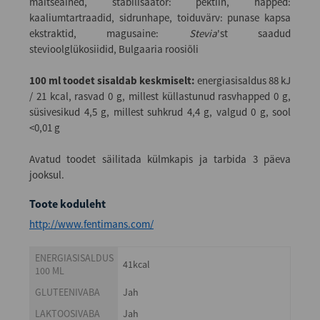
maitseained, stabilisaator: pektiin, happed:
kaaliumtartraadid, sidrunhape, toiduvärv: punase kapsa
ekstraktid, magusaine:
Stevia
'st saadud
stevioolglükosiidid, Bulgaaria roosiõli
100 ml toodet sisaldab keskmiselt:
energiasisaldus 88 kJ
/ 21 kcal, rasvad 0 g, millest küllastunud rasvhapped 0 g,
süsivesikud 4,5 g, millest suhkrud 4,4 g, valgud 0 g, sool
<0,01 g
Avatud toodet säilitada külmkapis ja tarbida 3 päeva
jooksul.
Toote koduleht
http://www.fentimans.com/
ENERGIASISALDUS
41kcal
100 ML
GLUTEENIVABA
Jah
LAKTOOSIVABA
Jah