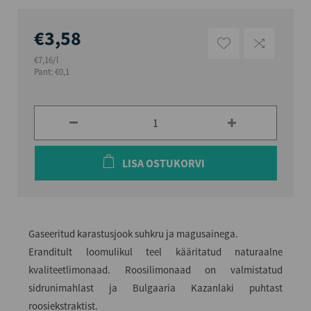
€3,58
€7,16/l
Pant: €0,1
LISA OSTUKORVI
Gaseeritud karastusjook suhkru ja magusainega.
Eranditult loomulikul teel kääritatud naturaalne
kvaliteetlimonaad. Roosilimonaad on valmistatud
sidrunimahlast ja Bulgaaria Kazanlaki puhtast
roosiekstraktist.