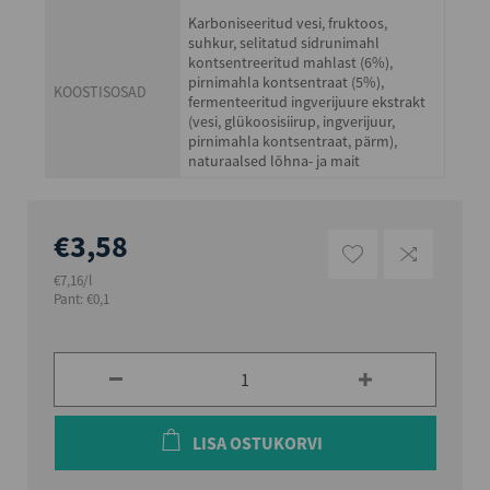
Karboniseeritud vesi, fruktoos,
suhkur, selitatud sidrunimahl
kontsentreeritud mahlast (6%),
pirnimahla kontsentraat (5%),
KOOSTISOSAD
fermenteeritud ingverijuure ekstrakt
(vesi, glükoosisiirup, ingverijuur,
pirnimahla kontsentraat, pärm),
naturaalsed lõhna- ja mait
€3,58
€7,16/l
Pant: €0,1
LISA OSTUKORVI