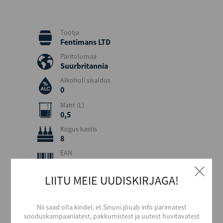
Tootja
Fentimans LTD
Päritolumaa
Suurbritannia
Alkoholi sisaldus
0
Maht (L)
0,5
Kogus kastis
8
EAN
5029396000451
Serveerimine
LIITU MEIE UUDISKIRJAGA!
Enne tarvitamist õrnalt loksutada! Serveerida jahutatult.
Nii saad olla kindel, et Sinuni jõuab info parimatest
sooduskampaaniatest, pakkumistest ja uutest huvitavatest