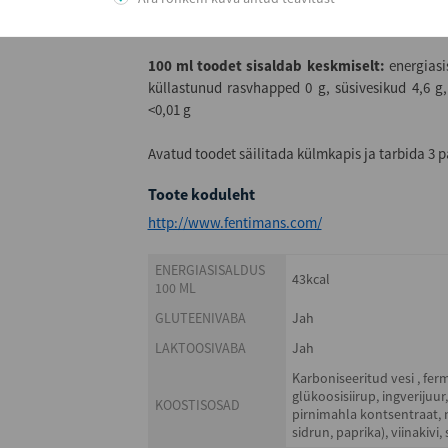
stevioolglükosiidid, taimseekstraktid (mailane, 
100 ml toodet sisaldab keskmiselt:
energiasis
küllastunud rasvhapped 0 g, süsivesikud 4,6 g,
<0,01 g
Avatud toodet säilitada külmkapis ja tarbida 3 p
Toote koduleht
http://www.fentimans.com/
ENERGIASISALDUS
43kcal
100 ML
GLUTEENIVABA
Jah
LAKTOOSIVABA
Jah
Karboniseeritud vesi , fer
glükoosisiirup, ingverijuur
KOOSTISOSAD
pirnimahla kontsentraat, n
sidrun, paprika), viinakiv