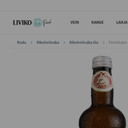
VEIN
KANGE
LAHJA
Kodu
Alkoholivaba
Alkoholivaba õlu
Fentimans 