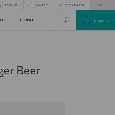
Logi sisse
Soovikorv
Võrdle tooteid
AASID
UUDISED
0
TOODE(T)
ger Beer