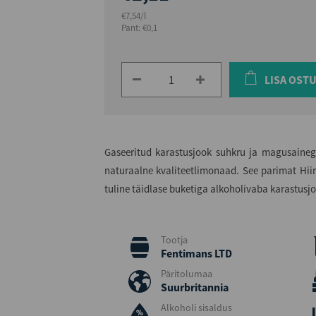
€7,54/l
Pant: €0,1
LISA OST
Gaseeritud karastusjook suhkru ja magusainega
naturaalne kvaliteetlimonaad. See parimat Hiin
tuline täidlase buketiga alkoholivaba karastusjo
Tootja
Fentimans LTD
Päritolumaa
Suurbritannia
Alkoholi sisaldus