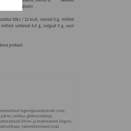
kadakas, raudrohi)
aldus 92kJ / 22 kcal, rasvad 0 g, millest
 millest suhkrud 4,4 g, valgud 0 g, sool
äeva jooksul.
menteeritud ingverijuureekstrakt (vesi,
, pärm), suhkur, glükoosisiirup,
aturaalsed lõhna- ja maitseained (ingver,
i, sidrunihape, taimetõmmised (mail