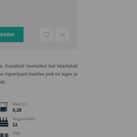
UKORVI
. Eranditult loomulikul teel kääritatud
a ingverijuurt sisaldav jook on tugev ja
ok.
Maht (L)
0,28
Kogus kastis
12
EAN