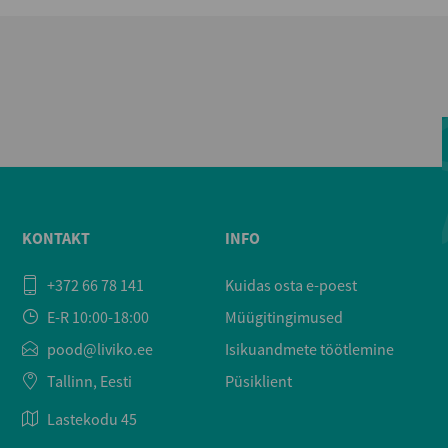
KONTAKT
INFO
+372 66 78 141
Kuidas osta e-poest
E-R 10:00-18:00
Müügitingimused
pood@liviko.ee
Isikuandmete töötlemine
Tallinn, Eesti
Püsiklient
Lastekodu 45