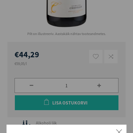
Pilt on illustreeriv. Aastakäik nähtav tooteandmetes.
€44,29
€59,05/l
LISA OSTUKORVI
Alkoholi liik
Kaitstud päritolunimetusega vein