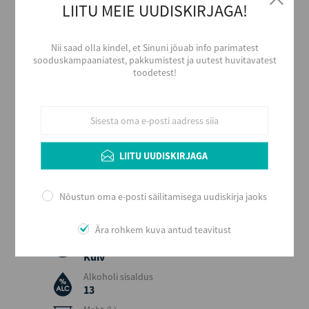
LIITU MEIE UUDISKIRJAGA!
Tootja
DOMAINE JEAN-CLAUDE BELLAND
Piirkond
Nii saad olla kindel, et Sinuni jõuab info parimatest
Bourgogne
sooduskampaaniatest, pakkumistest ja uutest huvitavatest
toodetest!
Päritolumaa
Prantsusmaa
Viinamari
Pinot Noir
Aastakäik
2021
LIITU UUDISKIRJAGA
Värvus
Punane
Nõustun oma e-posti säilitamisega uudiskirja jaoks
Stiil
Tugev ja vürtsikas
Ära rohkem kuva antud teavitust
Maitse
Kuiv
Alkoholi sisaldus
13