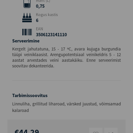
Maht (L)
0,75
Kogus kastis
6
EAN
3506123141110
Serveerimine
Kergelt jahutatuna, 15 - 17 ºC, avara kujuga burgundia
tüüpi veiniklaasist. Arengupotentsiaal veinikeldris 5 - 12
aastat arvestades veini aastakäiku. Enne serveerimist
soovitav dekanteerida.
Tarbimissoovitus
Linnuliha, grillitud liharoad, värsked juustud, võimsamad
kalaroad
€44,29