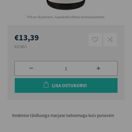
Pilt on illustreeriv. Aastakäik nähtav tooteandmetes.
€13,39
€17,85/l
LISA OSTUKORVI
Keskmise täidlusega marjase iseloomuga kuiv punavein