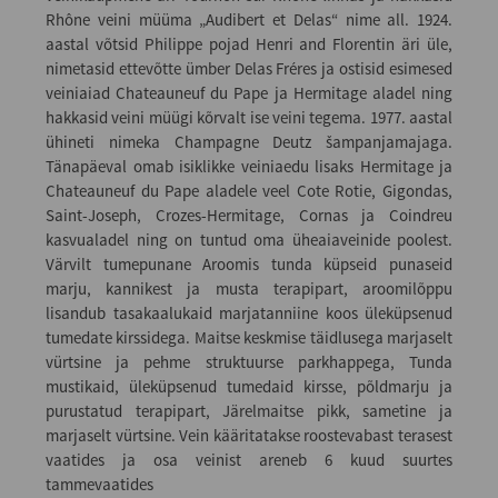
Rhône veini müüma „Audibert et Delas“ nime all. 1924.
aastal võtsid Philippe pojad Henri and Florentin äri üle,
nimetasid ettevõtte ümber Delas Fréres ja ostisid esimesed
veiniaiad Chateauneuf du Pape ja Hermitage aladel ning
hakkasid veini müügi kõrvalt ise veini tegema. 1977. aastal
ühineti nimeka Champagne Deutz šampanjamajaga.
Tänapäeval omab isiklikke veiniaedu lisaks Hermitage ja
Chateauneuf du Pape aladele veel Cote Rotie, Gigondas,
Saint-Joseph, Crozes-Hermitage, Cornas ja Coindreu
kasvualadel ning on tuntud oma üheaiaveinide poolest.
Värvilt tumepunane Aroomis tunda küpseid punaseid
marju, kannikest ja musta terapipart, aroomilõppu
lisandub tasakaalukaid marjatanniine koos üleküpsenud
tumedate kirssidega. Maitse keskmise täidlusega marjaselt
vürtsine ja pehme struktuurse parkhappega, Tunda
mustikaid, üleküpsenud tumedaid kirsse, põldmarju ja
purustatud terapipart, Järelmaitse pikk, sametine ja
marjaselt vürtsine. Vein kääritatakse roostevabast terasest
vaatides ja osa veinist areneb 6 kuud suurtes
tammevaatides