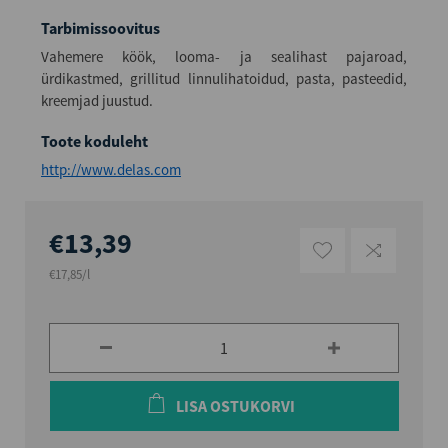
Tarbimissoovitus
Vahemere köök, looma- ja sealihast pajaroad,
ürdikastmed, grillitud linnulihatoidud, pasta, pasteedid,
kreemjad juustud.
Toote koduleht
http://www.delas.com
€13,39
€17,85/l
LISA OSTUKORVI