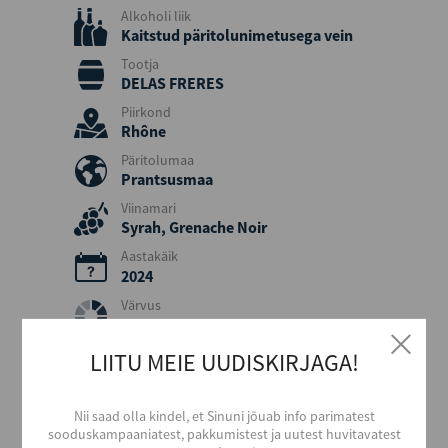
Alkoholi liik
Kaitstud päritolunimetusega vein
Tootja
DELAS FRERES
Piirkond
Rhône
Päritolumaa
Prantsusmaa
Viinamari
Syrah, Grenache Noir
Aastakäik
2024
Värvus
Punane
Stiil
LIITU MEIE UUDISKIRJAGA!
Kerge ja marjane
Maitse
Nii saad olla kindel, et Sinuni jõuab info parimatest
Kuiv
sooduskampaaniatest, pakkumistest ja uutest huvitavatest