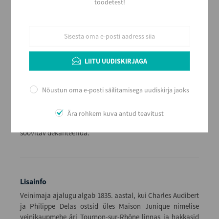
Alkoholi sisaldus
toodetest!
14
Maht (L)
0,75
Kogus kastis
6
LIITU UUDISKIRJAGA
EAN
3359950294272
Nõustun oma e-posti säilitamisega uudiskirja jaoks
Serveerimine
Kergelt jahutatuna, 15 - 17 ºC, sihvaka kujuga bordeaux´
Ära rohkem kuva antud teavitust
tüüpi veiniklaasist. Arengupotentsiaal veinikeldris 2 - 6
aastat arvestades veini aastakäiku. Enne serveerimist
soovitav dekanteerida.
Lisainfo
Veinimaja ajalugu algab 1835. aastal, kui Charles Audibert
ja Philippe Delas ostsid üles Maison Junique nimelise
veinikaupmehe äri Tournon-sur-Rhône linnas ja hakkasid