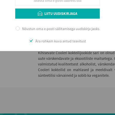
Alkoholi sisaldus
4
Serveerimine
LIITU UUDISKIRJAGA
Tarbida jahutatult.
Nõustun oma e-posti säilitamisega uudiskirja jaoks
Ära rohkem kuva antud teavitust
Lisainfo
Kihisevate Cooleri kokteilijookide sari on olnud
uute värskendavate ja eksootiliste maitsetega. 
valmistatud kvaliteetsest alkoholist, värskendav
Cooleri kokteilid on mahlased ja meeldivalt 
sünteetilisi värvaineid ja sobib ka veganitele.