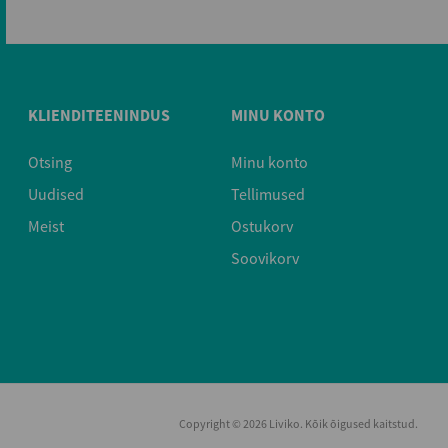
KLIENDITEENINDUS
MINU KONTO
Otsing
Minu konto
Uudised
Tellimused
Meist
Ostukorv
Soovikorv
Copyright © 2026 Liviko. Kõik õigused kaitstud.