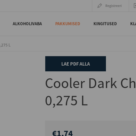
Registreeri
ALKOHOLIVABA
PAKKUMISED
KINGITUSED
KL
,275 L
LAE PDF ALLA
Cooler Dark C
0,275 L
€1,74