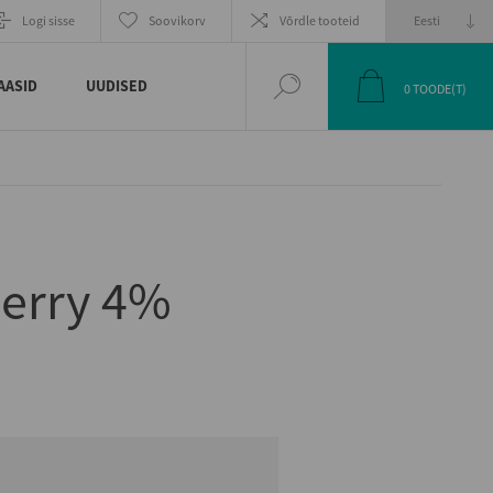
EELMINE
JÄRGMINE
Logi sisse
Soovikorv
Võrdle tooteid
TOODE
TOODE
AASID
UUDISED
0
TOODE(T)
herry 4%