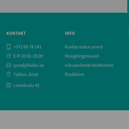
KONTAKT
INFO
+372 66 78 141
Kuidas osta e-poest
E-R 10:00-18:00
Müügitingimused
pood@liviko.ee
Isikuandmete töötlemine
Tallinn, Eesti
Püsiklient
Lastekodu 45