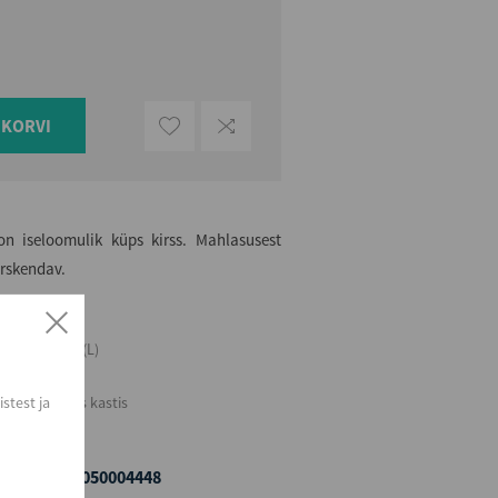
UKORVI
n iseloomulik küps kirss. Mahlasusest
ärskendav.
Maht (L)
0,28
stest ja
Kogus kastis
12
EAN
4740050004448