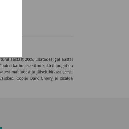
 turul aastast 2005, üllatades igal aastal
Cooleri karboniseeritud kokteilijoogid on
atest mahladest ja jäiselt kirkast veest.
värsked. Cooler Dark Cherry ei sisalda