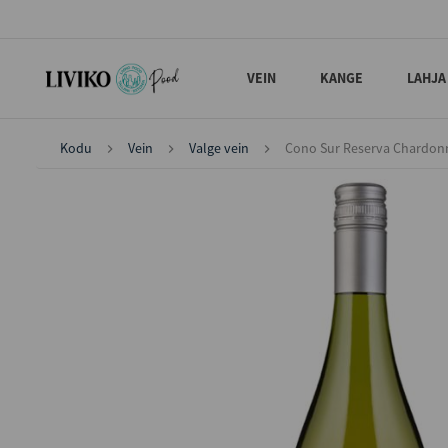
VEIN
KANGE
LAHJA
Kodu
Vein
Valge vein
Cono Sur Reserva Chardon