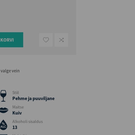
UKORVI
 valge vein
Stiil
Pehme ja puuviljane
Maitse
Kuiv
Alkoholi sisaldus
13