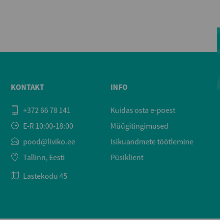
KONTAKT
INFO
+372 66 78 141
Kuidas osta e-poest
E-R 10:00-18:00
Müügitingimused
pood@liviko.ee
Isikuandmete töötlemine
Tallinn, Eesti
Püsiklient
Lastekodu 45