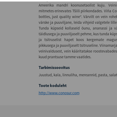
Ameerika mandri koonusetaolist kuju. Vein
mitmetes erinevates Tšiili piirkondades. Viña Co
bottles, just quality wine“. Värvilt on vein r
värske ja puuviljane, leida vihjeid valgetele lill
Tunda küpseid kollaseid õunu, ananassi ja vär
täidlusega ja puuviljaselt pehme, kus tunda küps
ja tsitruselist hapet koos kergemate magus
pikkusega ja puuviljaselt tsitruseline. Viinamar
veinivaldusest, vein kääritatakse roostevabades
kuud prantsuse tamme vaatides.
Tarbimissoovitus
Juustud, kala, linnuliha, mereannid, pasta, sala
Toote koduleht
http://www.conosur.com