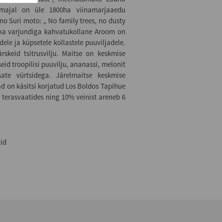
imajal on üle 1800ha viinamarjaaedu
no Suri moto: „ No family trees, no dusty
oheka varjundiga kahvatukollane Aroom on
edele ja küpsetele kollastele puuviljadele.
skeid tsitrusvilju. Maitse on keskmise
eid troopilisi puuvilju, ananassi, melonit
ate vürtsidega. Järelmaitse keskmise
jad on käsitsi korjatud Los Boldos Tapihue
 terasvaatides ning 10% veinist areneb 6
tid