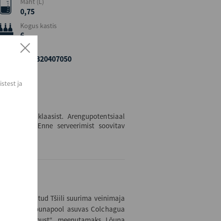
Maht (L)
0,75
Kogus kastis
6
EAN
7804320407050
stest ja
üüpi veiniklaasist. Arengupotentsiaal
aastakäiku. Enne serveerimist soovitav
is on asutatud Tšiili suurima veinimaja
Santiagost lõunapool asuvas Colchagua
 „lõuna koonust“, meenutamaks Lõuna