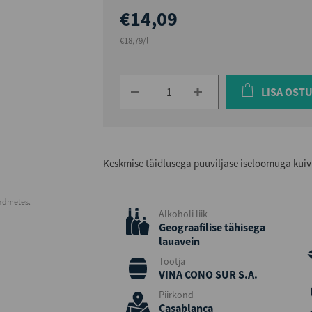
€14,09
€18,79/l
LISA OST
Keskmise täidlusega puuviljase iseloomuga kuiv
andmetes.
Alkoholi liik
Geograafilise tähisega
lauavein
Tootja
VINA CONO SUR S.A.
Piirkond
Casablanca