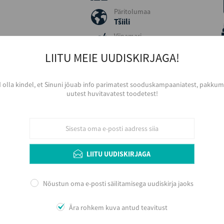
Päritolumaa
Tšiili
Viinamari
Chardonnay
LIITU MEIE UUDISKIRJAGA!
Aastakäik
2022
Värvus
d olla kindel, et Sinuni jõuab info parimatest sooduskampaaniatest, pakkumi
Valge
uutest huvitavatest toodetest!
Serveerimine
Jahutatult, 8 - 10 ºC, avaramast burgundia t
veinikeldris 2 - 5 aastat, arvestades veini 
aereerida
LIITU UUDISKIRJAGA
Nõustun oma e-posti säilitamisega uudiskirja jaoks
Lisainfo
Viña Cono Sur on noor ja moodne veinitootja, m
Ära rohkem kuva antud teavitust
Concha y Toro tütarettevõttena 1993. aastal 
Valleys. Nimetus Cono Sur tähendab tõlkes