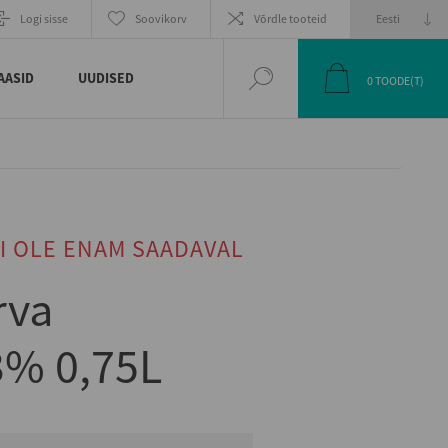
Logi sisse
Soovikorv
Võrdle tooteid
AASID
UUDISED
0
TOODE(T)
I OLE ENAM SAADAVAL
rva
% 0,75L