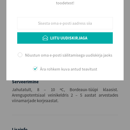
Värvus
toodetest!
Valge
Stiil
Pehme ja puuviljane
Alkoholi sisaldus
13,5
LIITU UUDISKIRJAGA
Maht (L)
0,75
Nõustun oma e-posti säilitamisega uudiskirja jaoks
Kogus kastis
6
Ära rohkem kuva antud teavitust
EAN
8034094890690
Serveerimine
Jahutatult, 8 – 10 ºC, Bordeaux-tüüpi klaasist.
Arengupotentsiaal veinikeldris 2 – 5 aastat arvestades
viinamarjade korjeaastat.
Lisainfo