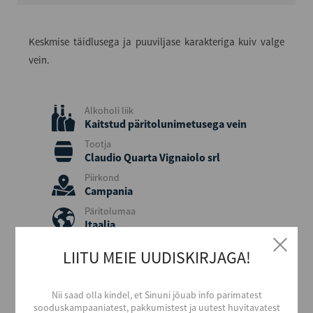
Keskmise täidlusega ja puuviljase karakteriga kuiv valge
vein.
Alkoholi liik
Kaitstud päritolunimetusega vein
Tootja
Claudio Quarta Vignaiolo srl
Piirkond
Campania
Päritolumaa
Itaalia
Viinamari
LIITU MEIE UUDISKIRJAGA!
Grechetto
Aastakäik
2023
Nii saad olla kindel, et Sinuni jõuab info parimatest
sooduskampaaniatest, pakkumistest ja uutest huvitavatest