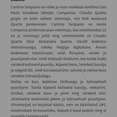
Cantina Sanpaolo on väike ja noor veinikoda Avellinos San
Paolo linnakese lähedal, Campanias. Claudio Quarta
grupis on kolm väikest veinimaja, mis kõik kuuluvad
Quarta perekonnale. Cantina Sanpaolo on nende
Campania piirkonnas asuv veinimaja, kus veiniistandusi 22
ha ja veinimaja juhib ning veinimeistriks on Claudio
Quarta tütar Alessandra Quarta. Värvilt keskmise
intensiivsusega, roheka helgiga õlgkollane. Aroom
keskmisest intensiivsem, veidi floraalne, värske ja
puuviljaselt elav. Veidi torkivalt ränikivine, kus tunda lisaks
värskeid kollaseid puuvilju, küpseid õunu, heledaid luuvilju
ja valgeid lilli, veidi kuivatatud ürte, salveid ja melissi koos
värskete tsitrusviljadega.
Maitse on kuiv, keskmise täidlusega ja tsitruseliselt
puuviljane. Tunda küpseid kollaseid luuvilju, nektariini,
virsikut, värskeid õunu ja pirne ning värskeid ürte.
Järelmaitse keskmisest pikem ja tsitruseliselt puuviljane.
Viinamarjad on korjatud käsitsi, vein on kääritatud 18ºC
roostevabast terasvaatides, küpseb 6 kuud pudelis ning ei
laagerdu tammevaadis.