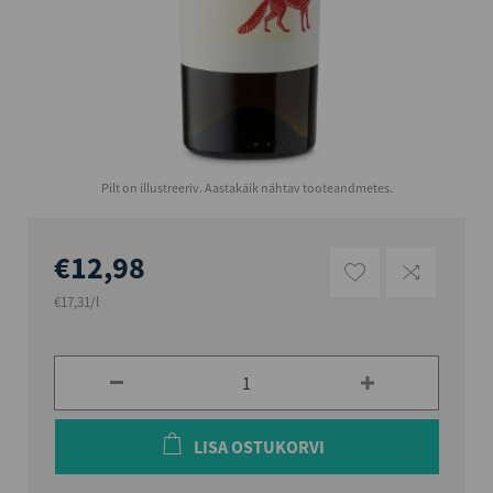
Pilt on illustreeriv. Aastakäik nähtav tooteandmetes.
€12,98
€17,31/l
LISA OSTUKORVI