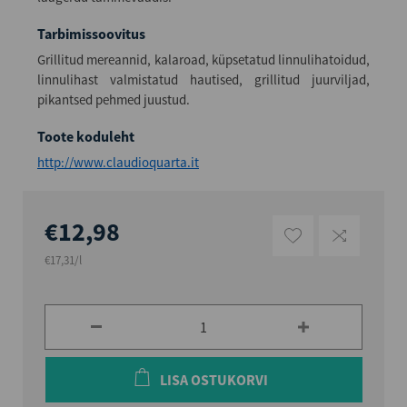
Tarbimissoovitus
Grillitud mereannid, kalaroad, küpsetatud linnulihatoidud,
linnulihast valmistatud hautised, grillitud juurviljad,
pikantsed pehmed juustud.
Toote koduleht
http://www.claudioquarta.it
€12,98
€17,31/l
LISA OSTUKORVI