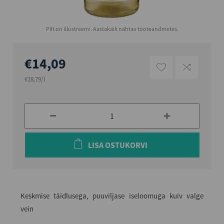
Pilt on illustreeriv. Aastakäik nähtav tooteandmetes.
€14,09
€18,79/l
LISA OSTUKORVI
Keskmise täidlusega, puuviljase iseloomuga kuiv valge
vein