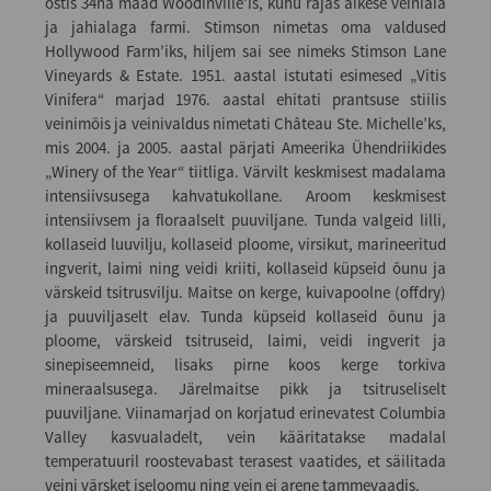
ostis 34ha maad Woodinville’is, kuhu rajas äikese veiniaia
ja jahialaga farmi. Stimson nimetas oma valdused
Hollywood Farm’iks, hiljem sai see nimeks Stimson Lane
Vineyards & Estate. 1951. aastal istutati esimesed „Vitis
Vinifera“ marjad 1976. aastal ehitati prantsuse stiilis
veinimõis ja veinivaldus nimetati Château Ste. Michelle’ks,
mis 2004. ja 2005. aastal pärjati Ameerika Ühendriikides
„Winery of the Year“ tiitliga. Värvilt keskmisest madalama
intensiivsusega kahvatukollane. Aroom keskmisest
intensiivsem ja floraalselt puuviljane. Tunda valgeid lilli,
kollaseid luuvilju, kollaseid ploome, virsikut, marineeritud
ingverit, laimi ning veidi kriiti, kollaseid küpseid õunu ja
värskeid tsitrusvilju. Maitse on kerge, kuivapoolne (offdry)
ja puuviljaselt elav. Tunda küpseid kollaseid õunu ja
ploome, värskeid tsitruseid, laimi, veidi ingverit ja
sinepiseemneid, lisaks pirne koos kerge torkiva
mineraalsusega. Järelmaitse pikk ja tsitruseliselt
puuviljane. Viinamarjad on korjatud erinevatest Columbia
Valley kasvualadelt, vein kääritatakse madalal
temperatuuril roostevabast terasest vaatides, et säilitada
veini värsket iseloomu ning vein ei arene tammevaadis.