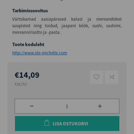
Tarbimissoovitus
Vürtsikamad aasiapärased kalast ja mereandidest
suupisted ning toidud, jaapani köök, sushi, sashimi,
mereannirisotto ja -pasta.
Toote koduleht
http://www.ste-michelle.com
€14,09
€18,79/l
LISA OSTUKORVI