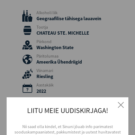
Alkoholi liik
Geograafilise tähisega lauavein
Tootja
CHATEAU STE. MICHELLE
Piirkond
Washington State
Päritolumaa
Ameerika Ühendriigid
Viinamari
Riesling
Aastakäik
2022
Värvus
Valge
LIITU MEIE UUDISKIRJAGA!
Stiil
Kerge ja värske
Nii saad olla kindel, et Sinuni jõuab info parimatest
Maitse
sooduskampaaniatest, pakkumistest ja uutest huvitavatest
Kuiv