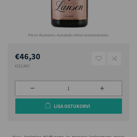
Pilt on illustreeriv. Aastakäik nähtav tooteandmetes.
€46,30
€121,84/l
LISA OSTUKORVI