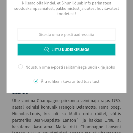
Nii saad olla kindel, et Sinuni jõuab info parimatest
sooduskampaaniatest, pakkumistest ja uutest huvitavatest
Maht (L)
toodetest!
0,38
Kogus kastis
12
EAN
3029440000392
Serveerimine
LIITU UUDISKIRJAGA
Jahutatult 8 - 10 Co väiksemast, sihvaka kujuga Bordeaux-
tüüpi veiniklaasist, võib enne serveerimist aereerida.
Nõustun oma e-posti säilitamisega uudiskirja jaoks
Ära rohkem kuva antud teavitust
Lisainfo
Ühe vanima Champagne piirkonna veinimaja rajas 1760.
aastal Reimisi kohtunik François Delamotte. Tema poeg,
Nicholas-Louis, kes oli ka Malta ordu rüütel, võttis
partneriks Jean-Baptiste Lanson´i ja hakkas 1798. a.
kasutama kasutama Malta risti Champagne Lansoni