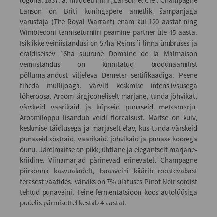
logona. 1837. a. muudeti nimi „Lanson et Cie“. Champagne
Lanson on Briti kuningapere ametlik šampanjaga
varustaja (The Royal Warrant) enam kui 120 aastat ning
Wimbledoni tenniseturniiri peamine partner üle 45 aasta.
Isiklikke veiniistandusi on 57ha Reims´i linna ümbruses ja
eraldiseisev 16ha suurune Domaine de la Malmaison
veiniistandus on kinnitatud biodünaamilist
põllumajandust viljeleva Demeter sertifikaadiga. Peene
tiheda mullijoaga, värvilt keskmise intensiivsusega
lõheroosa. Aroom sirgjooneliselt marjane, tunda jõhvikat,
värskeid vaarikaid ja küpseid punaseid metsamarju.
Aroomilõppu lisandub veidi floraalsust. Maitse on kuiv,
keskmise täidlusega ja marjaselt elav, kus tunda värskeid
punaseid sõstraid, vaarikaid, jõhvikaid ja punase koorega
õunu. Järelmaitse on pikk, ühtlane ja elegantselt marjane-
kriidine. Viinamarjad pärinevad erinevatelt Champagne
piirkonna kasvualadelt, baasveini käärib roostevabast
terasest vaatides, värviks on 7% ulatuses Pinot Noir sordist
tehtud punaveini. Teine fermentatsioon koos autolüüsiga
pudelis pärmisettel kestab 4 aastat.