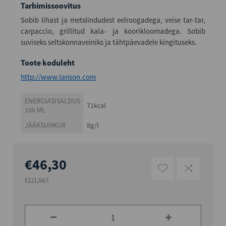
Tarbimissoovitus
Sobib lihast ja metslindudest eelroogadega, veise tar-tar,
carpaccio, grillitud kala- ja koorikloomadega. Sobib
suviseks seltskonnaveiniks ja tähtpäevadele kingituseks.
Toote koduleht
http://www.lanson.com
ENERGIASISALDUS
71kcal
100 ML
JÄÄKSUHKUR
8g/l
€46,30
€121,84/l