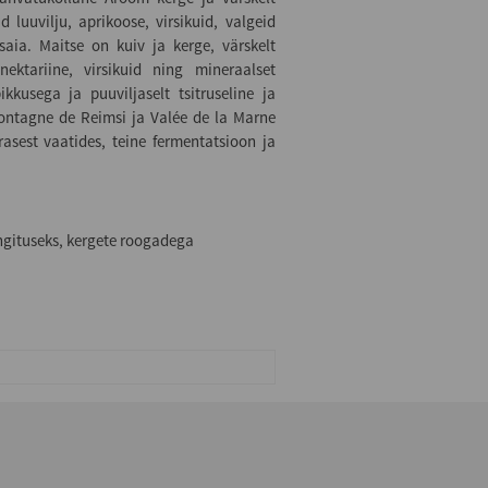
d luuvilju, aprikoose, virsikuid, valgeid
 saia. Maitse on kuiv ja kerge, värskelt
ektariine, virsikuid ning mineraalset
ikkusega ja puuviljaselt tsitruseline ja
ontagne de Reimsi ja Valée de la Marne
rasest vaatides, teine fermentatsioon ja
ngituseks, kergete roogadega