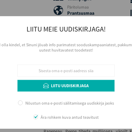
Päritolumaa
Prantsusmaa
Viinamari
Chardonnay, Pinot Noir
LIITU MEIE UUDISKIRJAGA!
Värvus
Valge
d olla kindel, et Sinuni jõuab info parimatest sooduskampaaniatest, pakkumi
Serveerimine
uutest huvitavatest toodetest!
Jahutatult, 8 - 10 ºC, väiksemast sihvaka kujuga
serveerimist aereerida.
LIITU UUDISKIRJAGA
Lisainfo
Ernest Rapeneau poolt 1901. aastal Hautvillers
Nõustun oma e-posti säilitamisega uudiskirja jaoks
viiendaks kasvanud Rapeneau šampanjagrupp
šampanjabrände –, Ernest Rapeneau, G.H. Marte
Ära rohkem kuva antud teavitust
Pierrre, Mansard-Baillet, Château de Bligny, 
Kooperatiivi suuromanik on Ernest Rapeneau v
Rapeneau. Peene tiheda mullijoaga, värvilt k