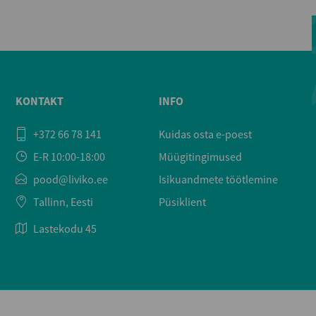
KONTAKT
INFO
+372 66 78 141
Kuidas osta e-poest
E-R 10:00-18:00
Müügitingimused
pood@liviko.ee
Isikuandmete töötlemine
Tallinn, Eesti
Püsiklient
Lastekodu 45