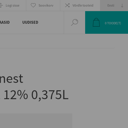
EELMINE
JÄRGMINE
Logi sisse
Soovikorv
Võrdle tooteid
TOODE
TOODE
AASID
UUDISED
0
TOODE(T)
nest
 12% 0,375L