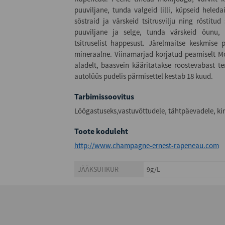
puuviljane, tunda valgeid lilli, küpseid heledai
sõstraid ja värskeid tsitrusvilju ning röstitud
puuviljane ja selge, tunda värskeid õunu, n
tsitruselist happesust. Järelmaitse keskmise p
mineraalne. Viinamarjad korjatud peamiselt M
aladelt, baasvein kääritatakse roostevabast te
autolüüs pudelis pärmisettel kestab 18 kuud.
Tarbimissoovitus
Lõõgastuseks,vastuvõttudele, tähtpäevadele, ki
Toote koduleht
http://www.champagne-ernest-rapeneau.com
JÄÄKSUHKUR
9g/L