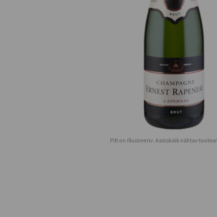
Pilt on illustreeriv. Aastakäik nähtav toote