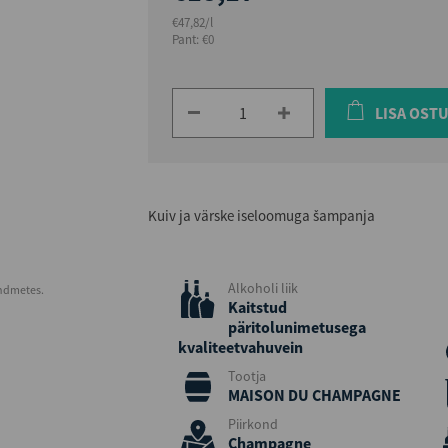
€47,82/l
Pant: €0
LISA OST
Kuiv ja värske iseloomuga šampanja
Alkoholi liik
andmetes.
Kaitstud
päritolunimetusega
kvaliteetvahuvein
Tootja
MAISON DU CHAMPAGNE
Piirkond
Champagne