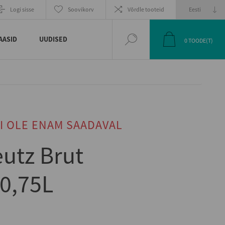
Logi sisse
Soovikorv
Võrdle tooteid
AASID
UUDISED
0
TOODE(T)
I OLE ENAM SAADAVAL
utz Brut
0,75L