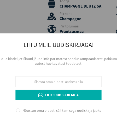
Tootja
CHAMPAGNE DEUTZ SA
Piirkond
Champagne
Päritolumaa
Prantsusmaa
Viinamari
LIITU MEIE UUDISKIRJAGA!
Pinot Noir, Chardonnay,
Pinot Meunier
Aastakäik
d olla kindel, et Sinuni jõuab info parimatest sooduskampaaniatest, pakkumi
2018
uutest huvitavatest toodetest!
Serveerimine
Jahutatult, 8 - 10 ºC, väiksemast sihvaka 
Arengupotentsiaal veinikeldris 4 - 8 aasta
serveerimist soovitav aereerida.
LIITU UUDISKIRJAGA
Lisainfo
Nõustun oma e-posti säilitamisega uudiskirja jaoks