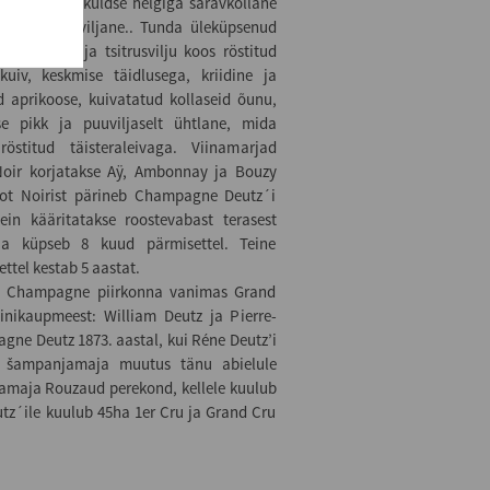
nsiivsusega, kuldse helgiga säravkollane
hkliselt puuviljane.. Tunda üleküpsenud
armelaadi ja tsitrusvilju koos röstitud
uiv, keskmise täidlusega, kriidine ja
d aprikoose, kuivatatud kollaseid õunu,
se pikk ja puuviljaselt ühtlane, mida
östitud täisteraleivaga. Viinamarjad
Noir korjatakse Aÿ, Ambonnay ja Bouzy
not Noirist pärineb Champagne Deutz´i
in kääritatakse roostevabast terasest
d ja küpseb 8 kuud pärmisettel. Teine
ttel kestab 5 aastat.
, Champagne piirkonna vanimas Grand
inikaupmeest: William Deutz ja Pierre-
ne Deutz 1873. aastal, kui Réne Deutz’i
a šampanjamaja muutus tänu abielule
amaja Rouzaud perekond, kellele kuulub
´ile kuulub 45ha 1er Cru ja Grand Cru