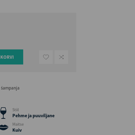
UKORVI
u śampanja
Stiil
Pehme ja puuviljane
Maitse
Kuiv