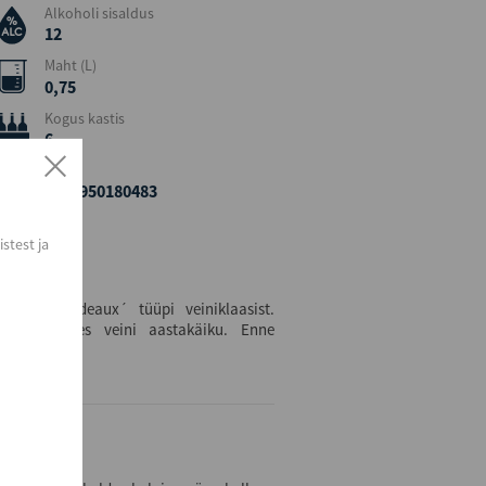
Alkoholi sisaldus
12
Maht (L)
0,75
Kogus kastis
6
EAN
3359950180483
stest ja
kujuga bordeaux´ tüüpi veiniklaasist.
t, arvestades veini aastakäiku. Enne