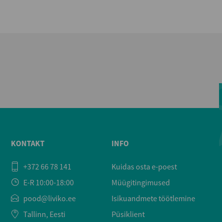
KONTAKT
INFO
+372 66 78 141
Kuidas osta e-poest
E-R 10:00-18:00
Müügitingimused
pood@liviko.ee
Isikuandmete töötlemine
Tallinn, Eesti
Püsiklient