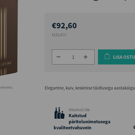
€92,60
€123,47/l
LISA OST
andmetes.
Elegantne, kuiv, keskmise täidlusega aastakäig
Alkoholi liik
Kaitstud
päritolunimetusega
kvaliteetvahuvein