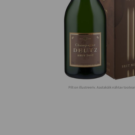
Pilt on illustreeriv. Aastakäik nähtav toote