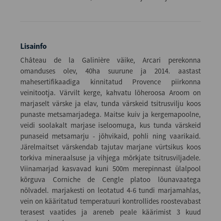
Lisainfo
Château de la Galinière väike, Arcari perekonna
omanduses olev, 40ha suurune ja 2014. aastast
mahesertifikaadiga kinnitatud Provence piirkonna
veinitootja. Värvilt kerge, kahvatu lõheroosa Aroom on
marjaselt värske ja elav, tunda värskeid tsitrusvilju koos
punaste metsamarjadega. Maitse kuiv ja kergemapoolne,
veidi soolakalt marjase iseloomuga, kus tunda värskeid
punaseid metsamarju - jõhvikaid, pohli ning vaarikaid.
Järelmaitset värskendab tajutav marjane vürtsikus koos
torkiva mineraalsuse ja vihjega mõrkjate tsitrusviljadele.
Viinamarjad kasvavad kuni 500m merepinnast ülalpool
kõrguva Corniche de Cengle platoo lõunavaatega
nõlvadel. marjakesti on leotatud 4-6 tundi marjamahlas,
vein on kääritatud temperatuuri kontrollides roostevabast
terasest vaatides ja areneb peale käärimist 3 kuud