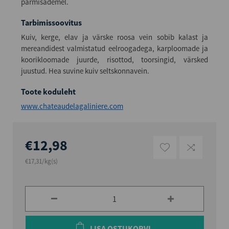
pärmisademel.
Tarbimissoovitus
Kuiv, kerge, elav ja värske roosa vein sobib kalast ja
mereandidest valmistatud eelroogadega, karploomade ja
koorikloomade juurde, risottod, toorsingid, värsked
juustud. Hea suvine kuiv seltskonnavein.
Toote koduleht
www.chateaudelagaliniere.com
€12,98
€17,31/kg(s)
LISA OSTUKORVI