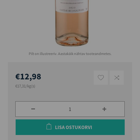
Pilt on illustreeriv. Aastakäik nähtav tooteandmetes.
€12,98
€17,31/kg(s)
LISA OSTUKORVI