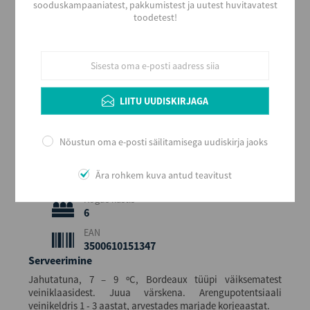
sooduskampaaniatest, pakkumistest ja uutest huvitavatest
2023
toodetest!
Värvus
Roosa
Stiil
Kerge ja marjane
Maitse
LIITU UUDISKIRJAGA
Kuiv
Alkoholi sisaldus
Nõustun oma e-posti säilitamisega uudiskirja jaoks
13
Maht (L)
Ära rohkem kuva antud teavitust
0,75
Kogus kastis
6
EAN
3500610151347
Serveerimine
Jahutatuna, 7 – 9 ºC, Bordeaux tüüpi väiksematest
veiniklaasidest. Juua värskena. Arengupotentsiaali
veinikeldris 1 - 3 aastat, arvestades marjade korjeaastat.