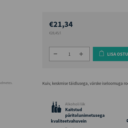
€21,34
€28,45/l
LISA OST
andmetes.
Kuiv, keskmise täidlusega, värske iseloomuga r
Alkoholi liik
Kaitstud
päritolunimetusega
kvaliteetvahuvein