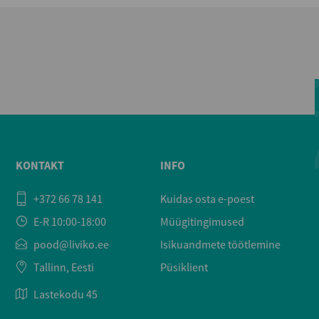
KONTAKT
INFO
+372 66 78 141
Kuidas osta e-poest
E-R 10:00-18:00
Müügitingimused
pood@liviko.ee
Isikuandmete töötlemine
Tallinn, Eesti
Püsiklient
Lastekodu 45