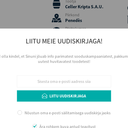
Tootja
Celler Kripta S.A.U.
Piirkond
Penedès
Päritolumaa
Hispaania
LIITU MEIE UUDISKIRJAGA!
Viinamari
Trepat
d olla kindel, et Sinuni jõuab info parimatest sooduskampaaniatest, pakkumi
Aastakäik
uutest huvitavatest toodetest!
2021
Värvus
Roosa
Serveerimine
Jahutatult, 8 - 10 ºC, väiksemast sihvaka 
Arengupotentsiaal veinikeldris 4 - 8 aasta
LIITU UUDISKIRJAGA
serveerimist soovitav aereerida.
Nõustun oma e-posti säilitamisega uudiskirja jaoks
Ära rohkem kuva antud teavitust