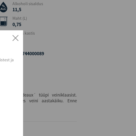
Alkoholi sisaldus
11,5
Maht (L)
0,75
Kogus kastis
6
EAN
8424744000089
stest ja
kujuga bordeaux´ tüüpi veiniklaasist.
t, arvestades veini aastakäiku. Enne