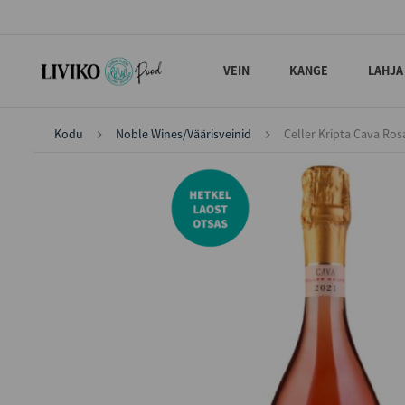
VEIN
KANGE
LAHJA
Kodu
Noble Wines/Väärisveinid
Celler Kripta Cava Ros