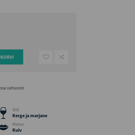
UKORVI
oosa vahuvein
Stiil
Kerge ja marjane
Maitse
Kuiv