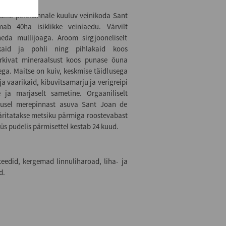
 väike perekonnale kuuluv veinikoda Sant
ab 40ha isiklikke veiniaedu. Värvilt
heda mullijoaga. Aroom sirgjooneliselt
ikaid ja pohli ning pihlakaid koos
orkivat mineraalsust koos punase õuna
ga. Maitse on kuiv, keskmise täidlusega
ja vaarikaid, kibuvitsamarju ja verigreipi
 ja marjaselt sametine. Orgaaniliselt
gusel merepinnast asuva Sant Joan de
äritatakse metsiku pärmiga roostevabast
üüs pudelis pärmisettel kestab 24 kuud.
teedid, kergemad linnuliharoad, liha- ja
d.