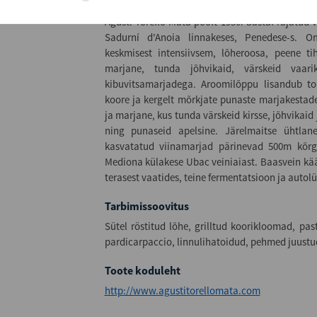
Lisainfo
Agustí Torelló Mata poolt 1950. aastal rajatud
Sadurní d'Anoia linnakeses, Penedese-s. Om
keskmisest intensiivsem, lõheroosa, peene ti
marjane, tunda jõhvikaid, värskeid vaar
kibuvitsamarjadega. Aroomilõppu lisandub t
koore ja kergelt mõrkjate punaste marjakestade
ja marjane, kus tunda värskeid kirsse, jõhvikaid 
ning punaseid apelsine. Järelmaitse ühtlane
kasvatatud viinamarjad pärinevad 500m kõr
Mediona külakese Ubac veiniaiast. Baasvein kä
terasest vaatides, teine fermentatsioon ja autol
Tarbimissoovitus
Sütel röstitud lõhe, grilltud koorikloomad, pas
pardicarpaccio, linnulihatoidud, pehmed juustu
Toote koduleht
http://www.agustitorellomata.com