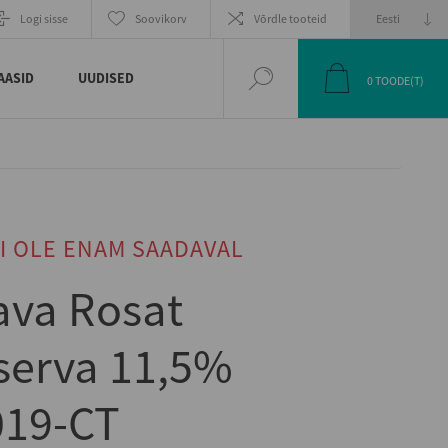
Logi sisse
Soovikorv
Võrdle tooteid
AASID
UUDISED
0
TOODE(T)
I OLE ENAM SAADAVAL
Cava Rosat
serva 11,5%
019-CT