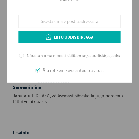
Kerge ja värske
Maitse
Poolkuiv
Alkoholi sisaldus
11
LIITU UUDISKIRJAGA
Maht (L)
0,75
Nõustun oma e-posti säilitamisega uudiskirja jaoks
Kogus kastis
6
Ära rohkem kuva antud teavitust
EAN
8003095000339
Serveerimine
Jahutatult, 6 - 8 ºC, väiksemast sihvaka kujuga bordeaux´
tüüpi veiniklaasist.
Lisainfo