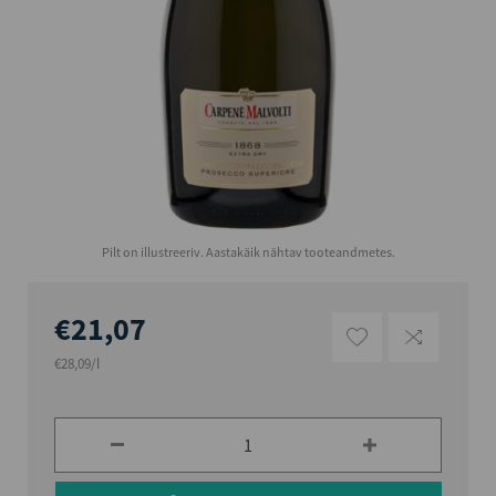
Pilt on illustreeriv. Aastakäik nähtav tooteandmetes.
€21,07
€28,09/l