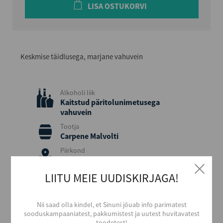
LISA OSTUKORVI
Keskmise täidlusega, marjane vahuvein
Alkoholi liik
Kaitstud päritolunimetusega
vahuvein
Tootja
Carpene Malvolti
Piirkond
Veneto
Päritolumaa
LIITU MEIE UUDISKIRJAGA!
Itaalia
Viinamari
Nii saad olla kindel, et Sinuni jõuab info parimatest
Glera
sooduskampaaniatest, pakkumistest ja uutest huvitavatest
Stiil
toodetest!