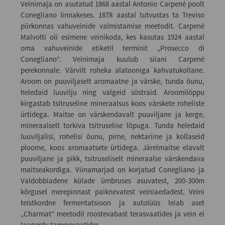
Veinimaja on asutatud 1868 aastal Antonio Carpené poolt
Conegliano linnakeses. 1878 aastal tutvustas ta Treviso
piirkonnas vahuveinide valmistamise meetodit. Carpené
Malvolti oli esimene veinikoda, kes kasutas 1924 aastal
oma vahuveinide etiketil terminit „Prosecco di
Conegliano“. Veinimaja kuulub siiani Carpené
perekonnale. Värvilt roheka alatooniga kahvatukollane.
Aroom on puuviljaselt aromaatne ja värske, tunda õunu,
heledaid luuvilju ning valgeid sõstraid. Aroomilõppu
kirgastab tsitruseline mineraalsus koos värskete roheliste
ürtidega. Maitse on värskendavalt puuviljane ja kerge,
mineraalselt torkiva tsitruselise lõpuga. Tunda heledaid
luuviljalisi, rohelisi õunu, pirne, nektariine ja kollaseid
ploome, koos aromaatsete ürtidega. Järelmaitse elavalt
puuviljane ja pikk, tsitruseliselt mineraalse värskendava
maitseakordiga. Viinamarjad on korjatud Conegliano ja
Valdobbiadene külade ümbruses asuvatest, 200-300m
kõrgusel merepinnast paiknevatest veiniaedadest. Veini
teistkordne fermentatsioon ja autolüüs leiab aset
„Charmat“ meetodil roostevabast terasvaatides ja vein ei
laagerdu tammevaatides.