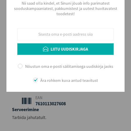
Nii saad olla kindel, et Sinuni jõuab info parimatest
sooduskampaaniatest, pakkumistest ja uutest huvitavatest
Alkoholi liik
toodetest!
Muu alkohoolne jook
Tootja
N.V.KONINGS
Päritolumaa
Belgia
LIITU UUDISKIRJAGA
Alkoholi sisaldus
4
Nõustun oma e-posti säilitamisega uudiskirja jaoks
Maht (L)
0,28
Ära rohkem kuva antud teavitust
Kogus kastis
24
EAN
7610113027608
Serveerimine
Tarbida jahutatult.