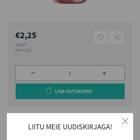
€2,25
€8,04/l
Pant: €0,1
LISA OSTUKORVI
Bacardi Breezer Watermelon on värskendav segu Bacardi
LIITU MEIE UUDISKIRJAGA!
rummist, arbuusimahlast ja karboniseeritud veest.