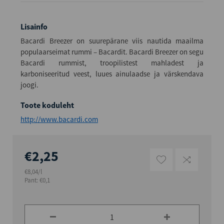
Lisainfo
Bacardi Breezer on suurepärane viis nautida maailma
populaarseimat rummi – Bacardit. Bacardi Breezer on segu
Bacardi rummist, troopilistest mahladest ja
karboniseeritud veest, luues ainulaadse ja värskendava
joogi.
Toote koduleht
http://www.bacardi.com
€2,25
€8,04/l
Pant: €0,1