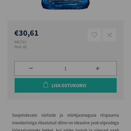
€30,61
€43,73/l
Pant: €0
LISA OSTUKORVI
Soojendavate vürtside ja mõrkjasmagusa Hispaania
mandariiniga rikastatud džinn on ideaalne jook sõpradega
lõõgastumiseks hetkel, kui päike loojub ja päevast saab