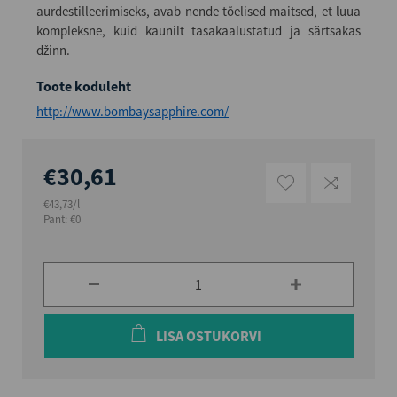
aurdestilleerimiseks, avab nende tõelised maitsed, et luua
kompleksne, kuid kaunilt tasakaalustatud ja särtsakas
džinn.
Toote koduleht
http://www.bombaysapphire.com/
€30,61
€43,73/l
Pant: €0
LISA OSTUKORVI