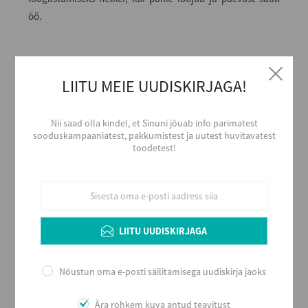
öö.
Alkoholi liik
London Gin
LIITU MEIE UUDISKIRJAGA!
Tootja
BOMBAY SPIRITS COMPANY LTD.
Nii saad olla kindel, et Sinuni jõuab info parimatest
Päritolumaa
sooduskampaaniatest, pakkumistest ja uutest huvitavatest
Suurbritannia
toodetest!
Alkoholi sisaldus
43
Maht (L)
0,7
LIITU UUDISKIRJAGA
Kogus kastis
6
EAN
Nõustun oma e-posti säilitamisega uudiskirja jaoks
7640175743284
Serveerimine
Ära rohkem kuva antud teavitust