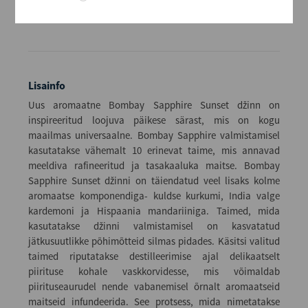
Serveerida koos kvaliteetse tooniku, apelsiniviilu ja
tähtaniisiga.
Lisainfo
Uus aromaatne Bombay Sapphire Sunset džinn on
inspireeritud loojuva päikese särast, mis on kogu
maailmas universaalne. Bombay Sapphire valmistamisel
kasutatakse vähemalt 10 erinevat taime, mis annavad
meeldiva rafineeritud ja tasakaaluka maitse. Bombay
Sapphire Sunset džinni on täiendatud veel lisaks kolme
aromaatse komponendiga- kuldse kurkumi, India valge
kardemoni ja Hispaania mandariiniga. Taimed, mida
kasutatakse džinni valmistamisel on kasvatatud
jätkusuutlikke põhimõtteid silmas pidades. Käsitsi valitud
taimed riputatakse destilleerimise ajal delikaatselt
piirituse kohale vaskkorvidesse, mis võimaldab
piirituseaurudel nende vabanemisel õrnalt aromaatseid
maitseid infundeerida. See protsess, mida nimetatakse