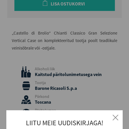
LISA OSTUKORVI
„Castello di Brolio“ Chianti Classico Gran Selezione
Vertical Case on komplekteeritud tootja poolt teadlikule
veinisõbrale või -ostjale.
Alkoholi liik
Kaitstud päritolunimetusega vein
Tootja
Barone Ricasoli S.p.a
Piirkond
Toscana
Päritolumaa
Itaalia
LIITU MEIE UUDISKIRJAGA!
Viinamari