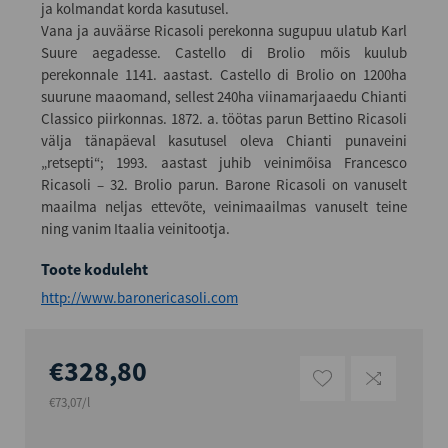
ja kolmandat korda kasutusel.
Vana ja auväärse Ricasoli perekonna sugupuu ulatub Karl
Suure aegadesse. Castello di Brolio mõis kuulub
perekonnale 1141. aastast. Castello di Brolio on 1200ha
suurune maaomand, sellest 240ha viinamarjaaedu Chianti
Classico piirkonnas. 1872. a. töötas parun Bettino Ricasoli
välja tänapäeval kasutusel oleva Chianti punaveini
„retsepti“; 1993. aastast juhib veinimõisa Francesco
Ricasoli – 32. Brolio parun. Barone Ricasoli on vanuselt
maailma neljas ettevõte, veinimaailmas vanuselt teine
ning vanim Itaalia veinitootja.
Toote koduleht
http://www.baronericasoli.com
€328,80
€73,07/l