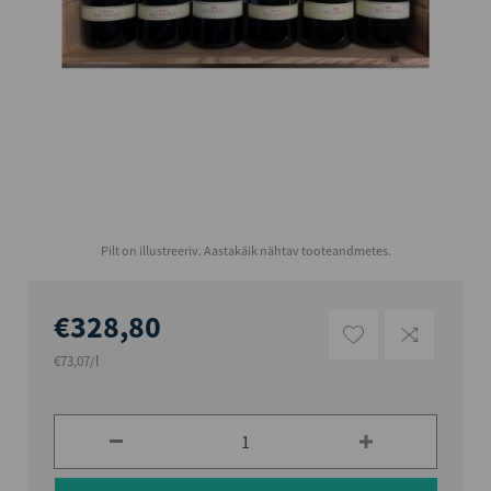
Pilt on illustreeriv. Aastakäik nähtav tooteandmetes.
€328,80
€73,07/l