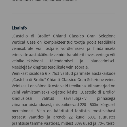
Lisainfo
„Castello di Brolio“ Chianti Classico Gran Selezione
Vertical Case on komplekteeritud tootja poolt teadlikule
veinisõbrale või -ostjale, võrdlemiseks ja hindamiseks
erinevate aastakäikude veinide karakterit investeeringu või
veinikollektsiooni täiendamisel ja planeerimisel.
Meeldejääv kingitus teadlikule veinisõbrale.
Veinikast sisaldab 6 x 75cl valitud parimate aastakäikude
„Castello di Brolio“ Chianti Classico Gran Selezione veine.
Veinikasti on võimalik osta vaid tervikuna. Viinamarjad on
veini valmistamiseks korjatud käsitsi „Castello di Brolio“
kindluslossi valitud savi-lubjakivi pinnasega
viinamarjaistandusest, mis paiknevad 220 – 500m kõrgusel
merepinnast. Vein on kääritatud lahtistes roostevabast
terasest vaatides ja areneb 22 kuud 500L suurustes
prantsuse tamme vaatides, millest 30% uued ja 70% teist-