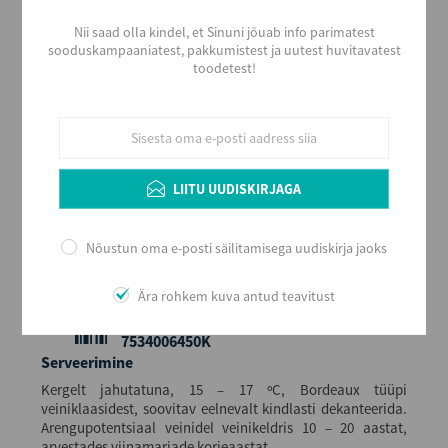
100% Sangiovese
Aastakäik
Nii saad olla kindel, et Sinuni jõuab info parimatest
2008
sooduskampaaniatest, pakkumistest ja uutest huvitavatest
toodetest!
Värvus
Punane
Maitse
Kuiv
Alkoholi sisaldus
LIITU UUDISKIRJAGA
14,5
Maht (L)
4,5
Nõustun oma e-posti säilitamisega uudiskirja jaoks
Kogus kastis
1
Ära rohkem kuva antud teavitust
EAN
7534006450K
Serveerimine
Kergelt jahutatuna, 15 – 17 ºC, Bordeaux tüüpi
veiniklaasidest, soovitav eelnevalt kindlasti dekanteerida.
Arengupotentsiaal veinidel veinikeldris 10 – 20 aastat,
arvestades viinamarjade korjeaastat.