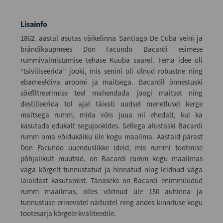
Lisainfo
1862. aastal asutas väikelinna Santiago De Cuba veini-ja
brändikaupmees Don Facundo Bacardi esimese
rummivalmistamise tehase Kuuba saarel. Tema idee oli
“tsiviliseerida” jooki, mis senini oli olnud robustne ning
ebameeldiva aroomi ja maitsega. Bacardil õnnestuski
söefiltreerimise teel mahendada joogi maitset ning
destilleerida tol ajal täiesti uudsel menetlusel kerge
maitsega rumm, mida võis juua nii ehedalt, kui ka
kasutada edukalt segujookides. Sellega alustaski Bacardi
rumm oma võidukäiku üle kogu maailma. Aastaid pärast
Don Facundo uuenduslikke ideid, mis rummi tootmise
põhjalikult muutsid, on Bacardi rumm kogu maailmas
väga kõrgelt tunnustatud ja hinnatud ning leidnud väga
laialdast kasutamist. Tänaseks on Bacardi enimmüüdud
rumm maailmas, olles võitnud üle 150 auhinna ja
tunnustuse erinevatel näitustel ning andes kinnituse kogu
tootesarja kõrgele kvaliteedile.