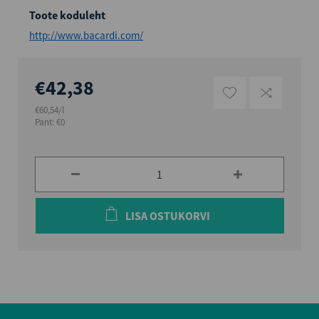
Toote koduleht
http://www.bacardi.com/
€42,38
€60,54/l
Pant: €0
LISA OSTUKORVI