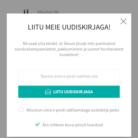
Alkoholi liik
Rumm
LIITU MEIE UUDISKIRJAGA!
Tootja
BACARDI CORPORATION
Päritolumaa
Nii saad olla kindel, et Sinuni jõuab info parimatest
Puerto Rico
sooduskampaaniatest, pakkumistest ja uutest huvitavatest
toodetest!
Alkoholi sisaldus
40
Maht (L)
0,7
Kogus kastis
LIITU UUDISKIRJAGA
6
EAN
7610113001516
Nõustun oma e-posti säilitamisega uudiskirja jaoks
Serveerimine
Serveerida puhtalt jääga või kokteilides.
Ära rohkem kuva antud teavitust