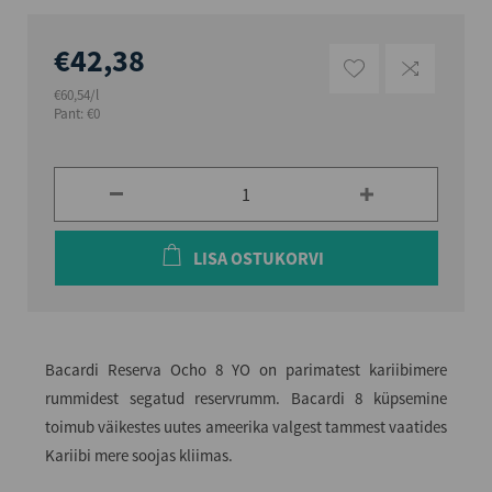
€42,38
€60,54/l
Pant: €0
LISA OSTUKORVI
Bacardi Reserva Ocho 8 YO on parimatest kariibimere
rummidest segatud reservrumm. Bacardi 8 küpsemine
toimub väikestes uutes ameerika valgest tammest vaatides
Kariibi mere soojas kliimas.